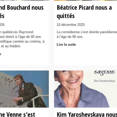
d Bouchard nous
Béatrice Picard nous a
és
quittés
026
10 décembre 2025
n québécois Raymond
La comédienne s’est éteinte paisibleme
est éteint à l’âge de 80 ans
à l’âge de 96 ans.
olifique carrière au cinéma, à
Lire la suite
n et au théâtre.
e
ne Venne s’est
Kim Yaroshevskaya nou