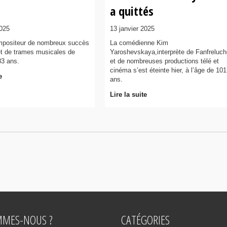
a quittés
2025
13 janvier 2025
ompositeur de nombreux succès
La comédienne Kim
et de trames musicales de
Yaroshevskaya,interprète de Fanfreluch
83 ans.
et de nombreuses productions télé et
cinéma s’est éteinte hier, à l’âge de 101
e
ans.
Lire la suite
MMES-NOUS ?
CATÉGORIES