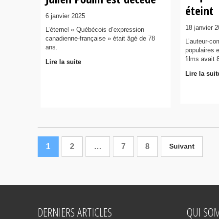
éteint
6 janvier 2025
18 janvier 
L’éternel « Québécois d’expression
canadienne-française » était âgé de 78
L’auteur-c
ans.
populaires 
films avait 
Lire la suite
Lire la suit
1
2
…
7
8
Suivant
DERNIERS ARTICLES
QUI SO