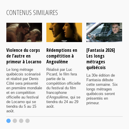
CONTENUS SIMILAIRES
Violence du corps
Rédemptions en
[Fantasia 2026]
L
de l’autre en
compétition à
Les longs
p
primeur à Locarno
Angoulême
métrages
c
québécois
F
Le long métrage
Réalisé par Luc
québécois scénarisé
Picard, le film fera
La 30e édition de
A
et réalisé par Denis
partie de la
Fantasia débute
p
Côté sera présenté
compétition officielle
cette semaine. Six
p
en première mondiale
du festival du film
longs métrages
F
et en compétition
francophone
québécois seront
S
officielle au festival
d’Angoulême, qui se
présentés en
s
de Locarno qui se
tiendra du 24 au 29
primeur.
p
tiendra du 5 au 15
août.
q
août.
p
c
F