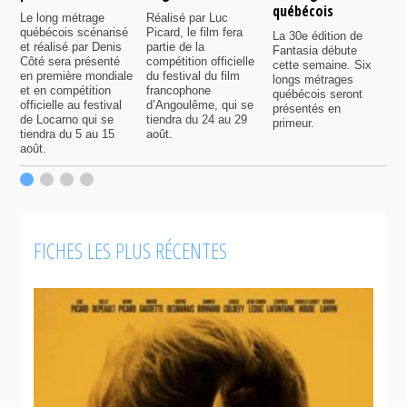
québécois
F
Le long métrage
Réalisé par Luc
québécois scénarisé
Picard, le film fera
La 30e édition de
A
et réalisé par Denis
partie de la
Fantasia débute
p
Côté sera présenté
compétition officielle
cette semaine. Six
p
en première mondiale
du festival du film
longs métrages
F
et en compétition
francophone
québécois seront
S
officielle au festival
d’Angoulême, qui se
présentés en
s
de Locarno qui se
tiendra du 24 au 29
primeur.
p
tiendra du 5 au 15
août.
q
août.
p
c
F
FICHES LES PLUS RÉCENTES