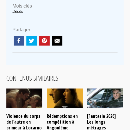
Mots clés
Décès
Partager:
CONTENUS SIMILAIRES
Violence du corps
Rédemptions en
[Fantasia 2026]
L
de l’autre en
compétition à
Les longs
p
primeur à Locarno
Angoulême
métrages
c