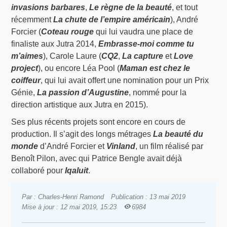
invasions barbares
,
Le règne de la beauté
, et tout
récemment
La chute de l’empire américain
), André
Forcier (
Coteau rouge
qui lui vaudra une place de
finaliste aux Jutra 2014,
Embrasse-moi comme tu
m’aimes
), Carole Laure (
CQ2
,
La capture
et
Love
project
), ou encore Léa Pool (
Maman est chez le
coiffeur
, qui lui avait offert une nomination pour un Prix
Génie,
La passion d’Augustine
, nommé pour la
direction artistique aux Jutra en 2015).
Ses plus récents projets sont encore en cours de
production. Il s’agit des longs métrages
La beauté du
monde
d’André Forcier et
Vinland
, un film réalisé par
Benoît Pilon, avec qui Patrice Bengle avait déjà
collaboré pour
Iqaluit
.
Par : Charles-Henri Ramond
Publication : 13 mai 2019
Mise à jour : 12 mai 2019, 15:23
6984