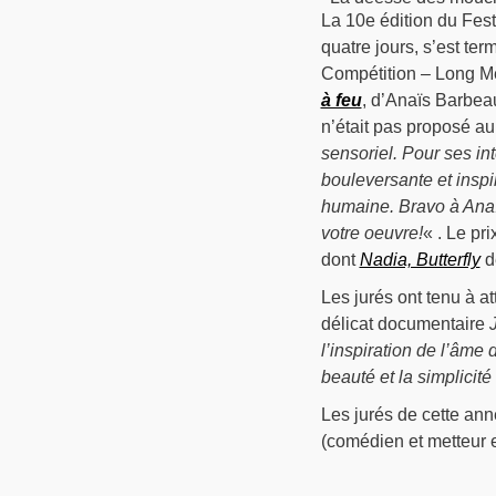
La 10e édition du Fest
quatre jours, s’est te
Compétition – Long Mé
à feu
, d’Anaïs Barbeau
n’était pas proposé au 
sensoriel. Pour ses in
bouleversante et insp
humaine. Bravo à Anaï
votre oeuvre!
« . Le pr
dont
Nadia, Butterfly
d
Les jurés ont tenu à a
délicat documentaire
l’inspiration de l’âme
beauté et la simplicité
Les jurés de cette ann
(comédien et metteur 