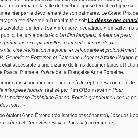
ival de cinéma de la ville de Québec, qui se tenait en ligne sur
rminée hier par le dévoilement de son palmarès. Le Grand Prix de
trage a été décerné à l’unanimité à soit
La déesse des mouc
-Lavalette, qui tenait sa « première médiatique » en salle, mais
public. Le jury a déclaré: «
Un film fougueux, à fleur de peau,
terprétations exceptionnelles, pour cette charge de vie
irante. Une réalisation magique, enveloppante et profondément
s, Geneviève Pettersen et Catherine Léger et à toute l’équipe p
ix était accessible à une dizaine de films documentaires et fiction
e Pascal Plante et
Police
de la Française Anne Fontaine.
ttribuer aussi une mention spéciale à Joséphine Bacon dans le
Je m’appelle humain
réalisé par Kim O’Bomsawin «
Pour
 de la poétesse Joséphine Bacon. Pour la grandeur du coeur, pou
 des mots.
»
ée étaient Anne Émond (réalisatrice et scénariste), Jacques Le
en scène) et Geneviève Boivin Roussy (comédienne).