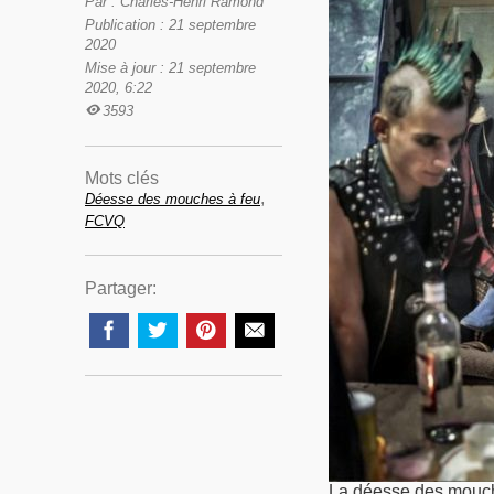
Par : Charles-Henri Ramond
Publication : 21 septembre
2020
Mise à jour : 21 septembre
2020, 6:22
3593
Mots clés
,
Déesse des mouches à feu
FCVQ
Partager:
La déesse des mouche