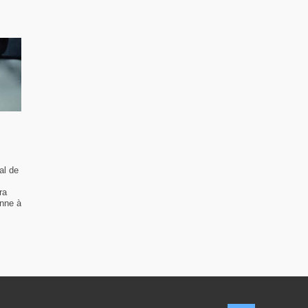
al de
ra
enne à