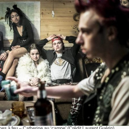
s à feu – Catherine au ‘campe’ (Crédit Laurent Guérin)