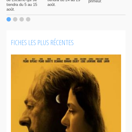
primeur.
p
tiendra du 5 au 15
août.
q
août.
p
c
F
FICHES LES PLUS RÉCENTES