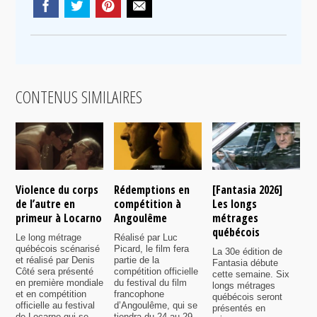
CONTENUS SIMILAIRES
Violence du corps
Rédemptions en
[Fantasia 2026]
L
de l’autre en
compétition à
Les longs
p
primeur à Locarno
Angoulême
métrages
c
québécois
F
Le long métrage
Réalisé par Luc
québécois scénarisé
Picard, le film fera
La 30e édition de
A
et réalisé par Denis
partie de la
Fantasia débute
p
Côté sera présenté
compétition officielle
cette semaine. Six
p
en première mondiale
du festival du film
longs métrages
F
et en compétition
francophone
québécois seront
S
officielle au festival
d’Angoulême, qui se
présentés en
s
de Locarno qui se
tiendra du 24 au 29