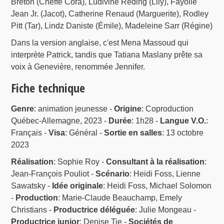
Breton (Cheffe Cora), Ludivine Reding (Lily), Fayolle
Jean Jr. (Jacot), Catherine Renaud (Marguerite), Rodley
Pitt (Tar), Lindz Daniste (Émile), Madeleine Sarr (Régine)
Dans la version anglaise, c'est Mena Massoud qui
interprète Patrick, tandis que Tatiana Maslany prête sa
voix à Genevière, renommée Jennifer.
Fiche technique
Genre
: animation jeunesse -
Origine
: Coproduction
Québec-Allemagne, 2023 -
Durée
: 1h28 -
Langue V.O.
:
Français -
Visa
: Général -
Sortie en salles
: 13 octobre
2023
Réalisation
: Sophie Roy -
Consultant à la réalisation
:
Jean-François Pouliot -
Scénario
: Heidi Foss, Lienne
Sawatsky -
Idée originale
: Heidi Foss, Michael Solomon
-
Production
: Marie-Claude Beauchamp, Emely
Christians -
Productrice déléguée
: Julie Mongeau -
Productrice junior
: Denise Tie -
Sociétés de