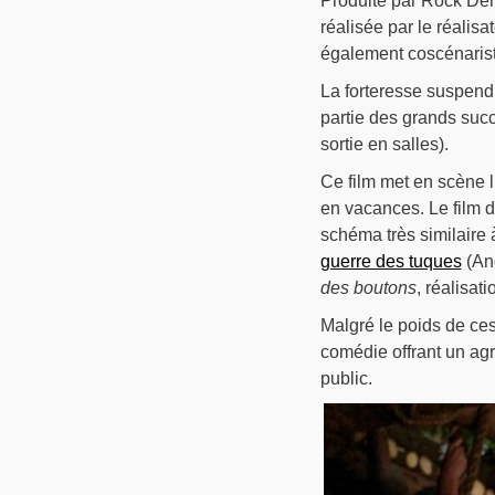
Produite par Rock Dem
réalisée par le réalis
également coscénaris
La forteresse suspendu
partie des grands suc
sortie en salles).
Ce film met en scène l’
en vacances. Le film 
schéma très similaire 
guerre des tuques
(And
des boutons
, réalisat
Malgré le poids de ces
comédie offrant un agr
public.