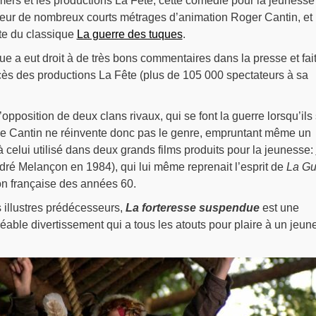
ers et les productions La Fête, cette comédie pour la jeunesse
ateur de nombreux courts métrages d’animation Roger Cantin, et
te du classique
La guerre des tuques
.
e a eut droit à de très bons commentaires dans la presse et fai
cès des productions La Fête (plus de 105 000 spectateurs à sa
opposition de deux clans rivaux, qui se font la guerre lorsqu’ils
de Cantin ne réinvente donc pas le genre, empruntant même un
à celui utilisé dans deux grands films produits pour la jeunesse:
ré Melançon en 1984), qui lui même reprenait l’esprit de
La Gu
ion française des années 60.
 illustres prédécesseurs,
La forteresse suspendue
est une
éable divertissement qui a tous les atouts pour plaire à un jeun