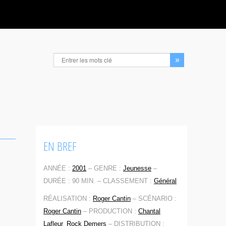
EN BREF
ANNÉE :
2001
–
GENRE :
Jeunesse
–
DURÉE : 90 MIN. –
CLASSEMENT :
Général
RÉALISATION :
Roger Cantin
–
SCÉNARIO :
Roger Cantin
–
PRODUCTION :
Chantal
Lafleur
,
Rock Demers
–
DISTRIBUTION :