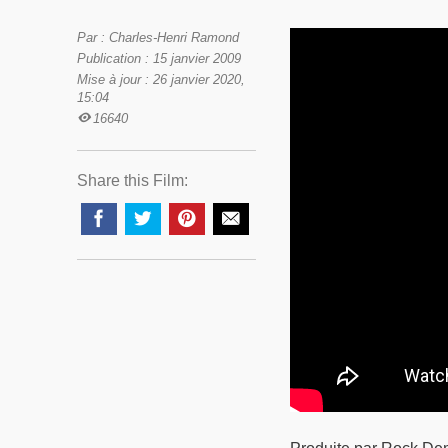
Par : Charles-Henri Ramond
Publication : 15 janvier 2009
Mise à jour : 26 janvier 2020,
15:04
16640
Share this Film: