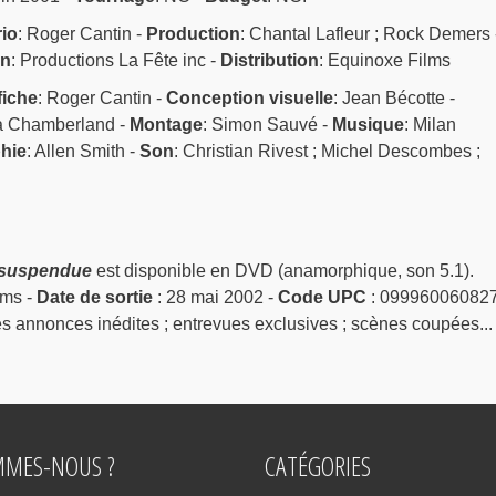
io
: Roger Cantin -
Production
: Chantal Lafleur ; Rock Demers 
on
: Productions La Fête inc -
Distribution
: Equinoxe Films
fiche
: Roger Cantin -
Conception visuelle
: Jean Bécotte -
a Chamberland -
Montage
: Simon Sauvé -
Musique
: Milan
hie
: Allen Smith -
Son
: Christian Rivest ; Michel Descombes ;
 suspendue
est disponible en DVD (anamorphique, son 5.1).
lms -
Date de sortie
: 28 mai 2002 -
Code UPC
: 099960060827
s annonces inédites ; entrevues exclusives ; scènes coupées...
MMES-NOUS ?
CATÉGORIES