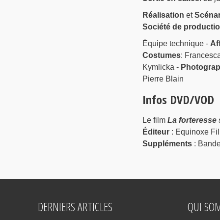
Réalisation
et
Scénar
Société de producti
Équipe technique -
Af
Costumes
: Francesc
Kymlicka -
Photograp
Pierre Blain
Infos DVD/VOD
Le film
La forteresse
Éditeur
: Equinoxe Fi
Suppléments
: Bande
DERNIERS ARTICLES
QUI SO