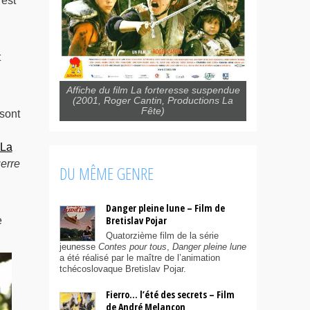
 est
t
Affiche du film La forteresse suspendue
(2001, Roger Cantin, Productions La
Fête)
 sont
La
erre
DU MÊME GENRE
Danger pleine lune – Film de
Bretislav Pojar
e
Quatorzième film de la série
jeunesse
Contes pour tous
,
Danger pleine lune
a été réalisé par le maître de l’animation
tchécoslovaque Bretislav Pojar.
Fierro… l’été des secrets – Film
de André Melançon