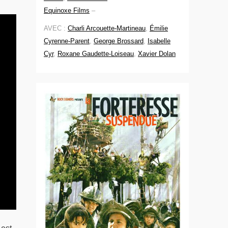
Equinoxe Films
–
AVEC :
Charli Arcouette-Martineau
,
Émilie
Cyrenne-Parent
,
George Brossard
,
Isabelle
Cyr
,
Roxane Gaudette-Loiseau
,
Xavier Dolan