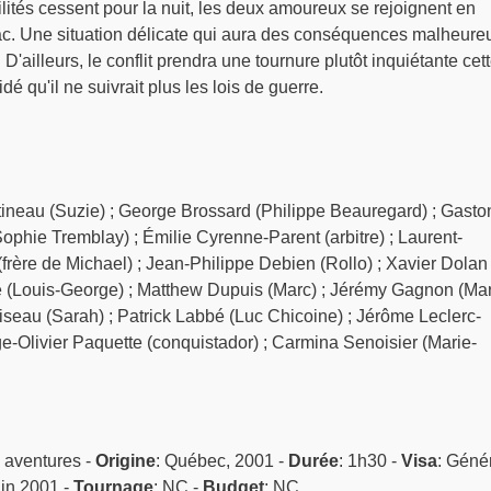
ilités cessent pour la nuit, les deux amoureux se rejoignent en
 lac. Une situation délicate qui aura des conséquences malheure
'ailleurs, le conflit prendra une tournure plutôt inquiétante cet
é qu'il ne suivrait plus les lois de guerre.
tineau (Suzie) ; George Brossard (Philippe Beauregard) ; Gasto
Sophie Tremblay) ; Émilie Cyrenne-Parent (arbitre) ; Laurent-
frère de Michael) ; Jean-Philippe Debien (Rollo) ; Xavier Dolan
 (Louis-George) ; Matthew Dupuis (Marc) ; Jérémy Gagnon (Mari
eau (Sarah) ; Patrick Labbé (Luc Chicoine) ; Jérôme Leclerc-
ge-Olivier Paquette (conquistador) ; Carmina Senoisier (Marie-
, aventures -
Origine
: Québec, 2001 -
Durée
: 1h30 -
Visa
: Génér
uin 2001 -
Tournage
: NC -
Budget
: NC.