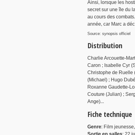
Ainsi, lorsque les host
secret sur une île du
au cours des combats. D
année, car Marc a décid
Source: synopsis officiel
Distribution
Charlie Arcouette-Mar
Caron ; Isabelle Cyr (
Christophe de Ruelle (
(Michael) ; Hugo Dubé
Roxanne Gaudette-Lois
Couture (Julian) ; Ser
Ange)...
Fiche technique
Genre
: Film jeunesse
Sortie en salles
: 22 j