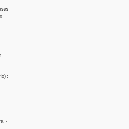
uses
te
n
o) ;
al -