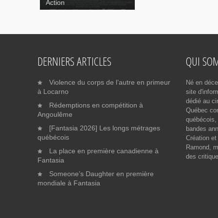
Action
DERNIERS ARTICLES
QUI SO
Violence du corps de l’autre en primeur
Né en déce
à Locarno
site d'info
dédié au ci
Rédemptions en compétition à
Québec cont
Angoulême
québécois, 
[Fantasia 2026] Les longs métrages
bandes ann
québécois
Création et
Ramond, me
La place en première canadienne à
des critiqu
Fantasia
Someone’s Daughter en première
mondiale à Fantasia