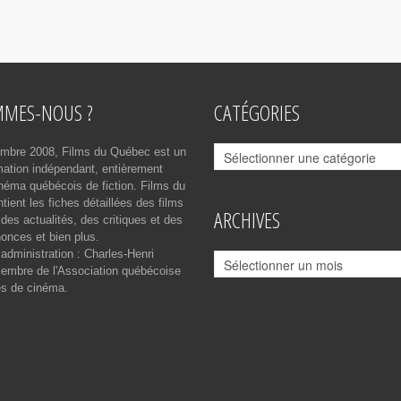
MMES-NOUS ?
CATÉGORIES
Catégories
mbre 2008, Films du Québec est un
rmation indépendant, entièrement
néma québécois de fiction. Films du
ient les fiches détaillées des films
ARCHIVES
des actualités, des critiques et des
onces et bien plus.
 administration : Charles-Henri
Archives
mbre de l'Association québécoise
es de cinéma.