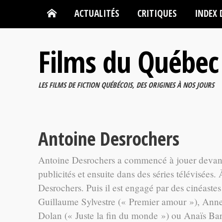
ACTUALITÉS
CRITIQUES
INDEX 
Films du Québec
LES FILMS DE FICTION QUÉBÉCOIS, DES ORIGINES À NOS JOURS
Antoine Desrochers
Antoine Desrochers a commencé à jouer devant 
publicités et ensuite dans des séries télévisées.
Desrochers. Puis il est engagé par des cinéaste
Guillaume Sylvestre (« Premier amour »), Anne 
Dolan (« Juste la fin du monde ») ou Anaïs Ba