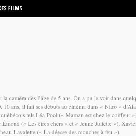
DES FILMS
la caméra dès l’âge de 5 ans. On a pu le voir dans quel
 À 10 ans, il fait ses débuts au cinéma dans « Nitro » d’Ala
s québécois tels Léa Pool (« Maman est chez le coiffeur »
Émond (« Les êtres chers » et « Jeune Juliette »), Xavie
rbeau-Lavalette (« La déesse des mouches à feu »).