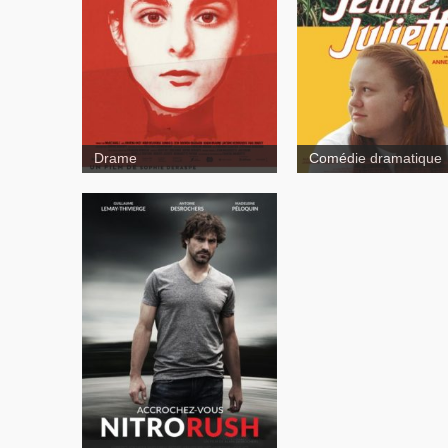
Jeun
Juliette
Drame
Comédie dramatique
Nitro
Nitro
Rush