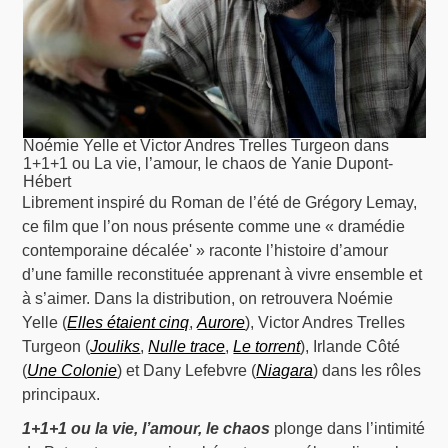
Noémie Yelle et Victor Andres Trelles Turgeon dans
1+1+1 ou La vie, l’amour, le chaos de Yanie Dupont-
Hébert
Librement inspiré du Roman de l’été de Grégory Lemay,
ce film que l’on nous présente comme une « dramédie
contemporaine décalée' » raconte l’histoire d’amour
d’une famille reconstituée apprenant à vivre ensemble et
à s’aimer. Dans la distribution, on retrouvera Noémie
Yelle (
Elles étaient cinq
,
Aurore
), Victor Andres Trelles
Turgeon (
Jouliks
,
Nulle trace
,
Le torrent
), Irlande Côté
(
Une Colonie
) et Dany Lefebvre (
Niagara
) dans les rôles
principaux.
1+1+1 ou la vie, l’amour, le chaos
plonge dans l’intimité