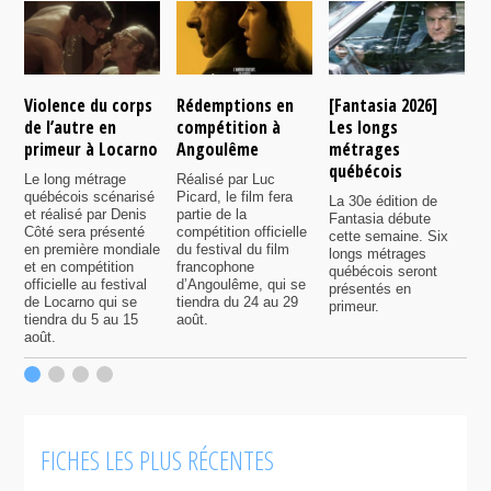
Violence du corps
Rédemptions en
[Fantasia 2026]
L
de l’autre en
compétition à
Les longs
p
primeur à Locarno
Angoulême
métrages
c
québécois
F
Le long métrage
Réalisé par Luc
québécois scénarisé
Picard, le film fera
La 30e édition de
A
et réalisé par Denis
partie de la
Fantasia débute
p
Côté sera présenté
compétition officielle
cette semaine. Six
p
en première mondiale
du festival du film
longs métrages
F
et en compétition
francophone
québécois seront
S
officielle au festival
d’Angoulême, qui se
présentés en
s
de Locarno qui se
tiendra du 24 au 29
primeur.
p
tiendra du 5 au 15
août.
q
août.
p
c
F
FICHES LES PLUS RÉCENTES