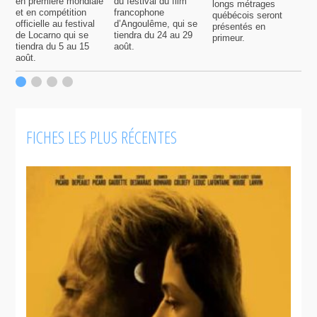
en première mondiale
du festival du film
longs métrages
F
et en compétition
francophone
québécois seront
S
officielle au festival
d’Angoulême, qui se
présentés en
s
de Locarno qui se
tiendra du 24 au 29
primeur.
p
tiendra du 5 au 15
août.
q
août.
p
c
F
FICHES LES PLUS RÉCENTES