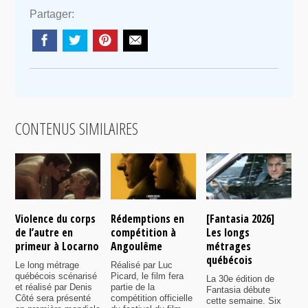
Partager:
CONTENUS SIMILAIRES
Violence du corps
Rédemptions en
[Fantasia 2026]
L
de l’autre en
compétition à
Les longs
p
primeur à Locarno
Angoulême
métrages
c
québécois
F
Le long métrage
Réalisé par Luc
québécois scénarisé
Picard, le film fera
La 30e édition de
A
et réalisé par Denis
partie de la
Fantasia débute
p
Côté sera présenté
compétition officielle
cette semaine. Six
p