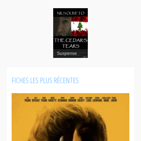
Suspense
The
FICHES LES PLUS RÉCENTES
Cedar's
Tears