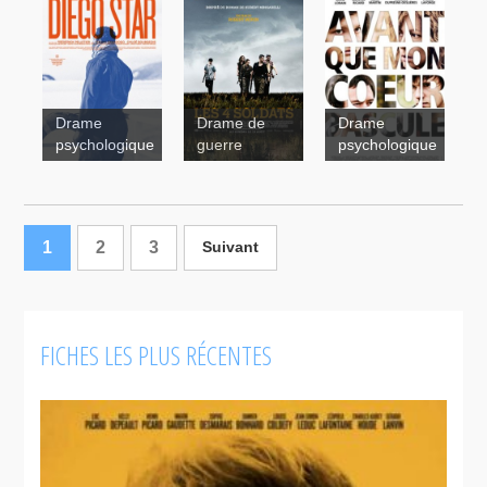
Uvanga
Autrui
The
Drame
Drame de
Drame
Forbidden
psychologique
guerre
psychologique
Room
1
Diego Star
2
3
Suivant
Avant
que mon
coeur
bascule
FICHES LES PLUS RÉCENTES