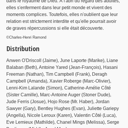
dans le royaume de Dieu. À l'abri du regard des adultes,
elles s'enferment dans leur petit monde et vivent des
moments complices. Toutefois, elles n'oublient que leur
relation est strictement interdite et qu'elle pourrait avoir
de graves répercussions si elle était découverte.
©Charles-Henri Ramond
Distribution
Anwen O'Driscoll (Jaime), June Laporte (Marike), Liane
Balaban (Beth), Antoine Yared (Jean-François), Hasani
Freeman (Nathan), Tim Campbell (Frank), Deragh
Campbell (Amanda), Xavier Roberge (Marc-Olivier),
Lenni-Kim Lalande (Simon), Catherine-Amélie Côté
(Sister Camille), Marc-Antoine Auger (Stoner Dude),
Jude Ferris (Josue), Hojo Rose (Mr. Haber), Jordan
Sawyer (Gary), Bentley Hughes (Evan), Juliette Gariepy
(Angella), Nicole Leroux (Karen), Valentin Côté (Luca),
Eve Lemieux (Mathilde), Chanel Mings (Melissa), Serge