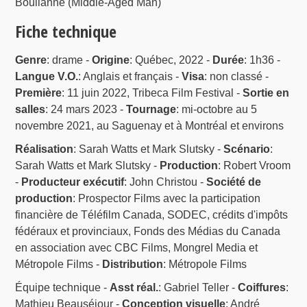
Boulianne (Middle-Aged Man)
Fiche technique
Genre
: drame -
Origine
: Québec, 2022 -
Durée
: 1h36 -
Langue V.O.
: Anglais et français -
Visa
: non classé -
Première
: 11 juin 2022, Tribeca Film Festival -
Sortie en
salles
: 24 mars 2023 -
Tournage
: mi-octobre au 5
novembre 2021, au Saguenay et à Montréal et environs
Réalisation
: Sarah Watts et Mark Slutsky -
Scénario
:
Sarah Watts et Mark Slutsky -
Production
: Robert Vroom
-
Producteur exécutif
: John Christou -
Société de
production
: Prospector Films avec la participation
financière de Téléfilm Canada, SODEC, crédits d'impôts
fédéraux et provinciaux, Fonds des Médias du Canada
en association avec CBC Films, Mongrel Media et
Métropole Films -
Distribution
: Métropole Films
Équipe technique -
Asst réal.
: Gabriel Teller -
Coiffures
:
Mathieu Beauséjour -
Conception visuelle
: André