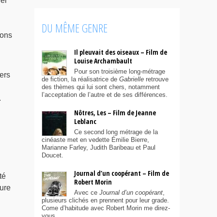
ler
DU MÊME GENRE
ions
Il pleuvait des oiseaux – Film de
Louise Archambault
Pour son troisième long-métrage
ers
de fiction, la réalisatrice de
Gabrielle
retrouve
des thèmes qui lui sont chers, notamment
l’acceptation de l’autre et de ses différences.
.
Nôtres, Les – Film de Jeanne
Leblanc
Ce second long métrage de la
cinéaste met en vedette Émilie Bierre,
Marianne Farley, Judith Baribeau et Paul
Doucet.
Journal d’un coopérant – Film de
té
Robert Morin
ture
Avec ce
Journal d’un coopérant
,
plusieurs clichés en prennent pour leur grade.
Come d’habitude avec Robert Morin me direz-
vous.