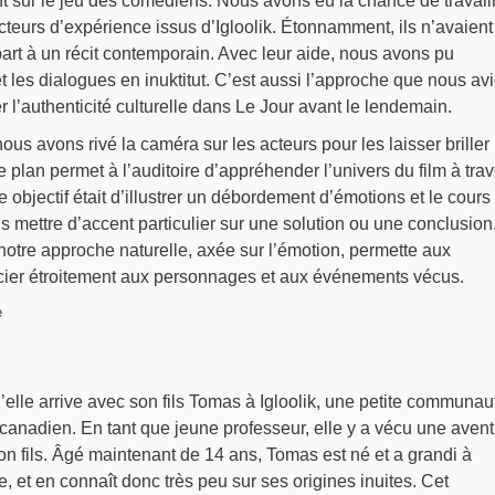
t sur le jeu des comédiens. Nous avons eu la chance de travail
teurs d’expérience issus d’Igloolik. Étonnamment, ils n’avaient
part à un récit contemporain. Avec leur aide, nous avons pu
t les dialogues en inuktitut. C’est aussi l’approche que nous av
 l’authenticité culturelle dans Le Jour avant le lendemain.
ous avons rivé la caméra sur les acteurs pour les laisser briller
 plan permet à l’auditoire d’appréhender l’univers du film à trav
 objectif était d’illustrer un débordement d’émotions et le cours
s mettre d’accent particulier sur une solution ou une conclusion
otre approche naturelle, axée sur l’émotion, permette aux
cier étroitement aux personnages et aux événements vécus.
e
u’elle arrive avec son fils Tomas à Igloolik, une petite communau
 canadien. En tant que jeune professeur, elle y a vécu une aven
son fils. Âgé maintenant de 14 ans, Tomas est né et a grandi à
, et en connaît donc très peu sur ses origines inuites. Cet