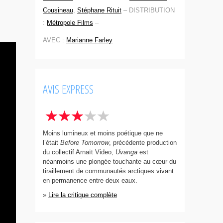
Cousineau
,
Stéphane Rituit
–
DISTRIBUTION
:
Métropole Films
–
AVEC :
Marianne Farley
AVIS EXPRESS
Moins lumineux et moins poétique que ne
l’était
Before Tomorrow
, précédente production
du collectif Arnaït Video,
Uvanga
est
néanmoins une plongée touchante au cœur du
tiraillement de communautés arctiques vivant
en permanence entre deux eaux.
»
Lire la critique complète