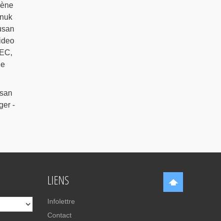
lène
nnuk
usan
Video
DEC,
le
usan
ger -
LIENS
Infolettre
Contact