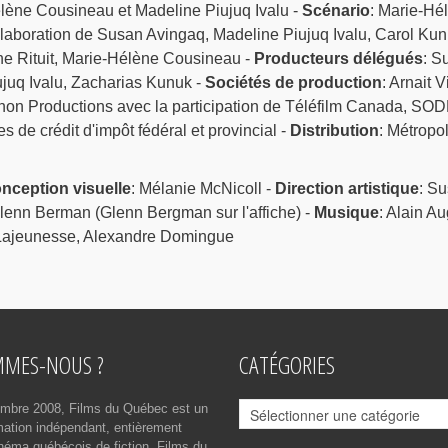
élène Cousineau et Madeline Piujuq Ivalu -
Scénario
: Marie-Hé
laboration de Susan Avingaq, Madeline Piujuq Ivalu, Carol Ku
ne Rituit, Marie-Hélène Cousineau -
Producteurs délégués
: S
juq Ivalu, Zacharias Kunuk -
Sociétés de production
: Arnait 
on Productions avec la participation de Téléfilm Canada, SO
e crédit d'impôt fédéral et provincial -
Distribution
: Métropo
nception visuelle
: Mélanie McNicoll -
Direction artistique
: S
Glenn Berman (Glenn Bergman sur l'affiche) -
Musique
: Alain Au
 Lajeunesse, Alexandre Domingue
MMES-NOUS ?
CATÉGORIES
Catégories
mbre 2008, Films du Québec est un
rmation indépendant, entièrement
néma québécois de fiction. Films du