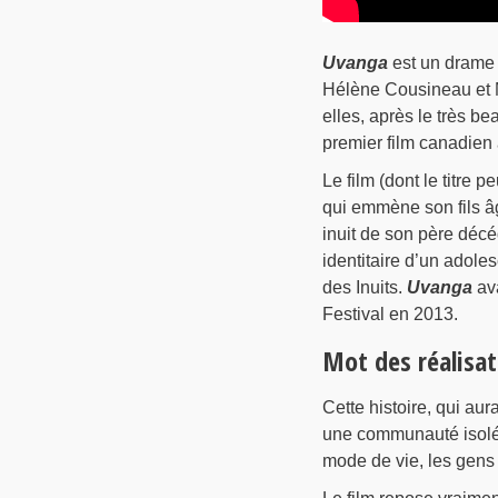
Uvanga
est un drame 
Hélène Cousineau et Ma
elles, après le très b
premier film canadien 
Le film (dont le titre 
qui emmène son fils âgé
inuit de son père déc
identitaire d’un adole
des Inuits.
Uvanga
ava
Festival en 2013.
Mot des réalisat
Cette histoire, qui au
une communauté isolée 
mode de vie, les gens e