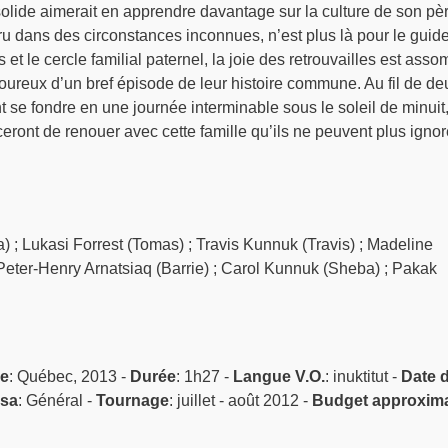
 solide aimerait en apprendre davantage sur la culture de son pèr
ru dans des circonstances inconnues, n’est plus là pour le guide
t le cercle familial paternel, la joie des retrouvailles est asso
oureux d’un bref épisode de leur histoire commune. Au fil de de
se fondre en une journée interminable sous le soleil de minuit
eront de renouer avec cette famille qu’ils ne peuvent plus ignor
 ; Lukasi Forrest (Tomas) ; Travis Kunnuk (Travis) ; Madeline
 Peter-Henry Arnatsiaq (Barrie) ; Carol Kunnuk (Sheba) ; Pakak
ne
: Québec, 2013 -
Durée
: 1h27 -
Langue V.O.
: inuktitut -
Date 
isa
: Général -
Tournage
: juillet - août 2012 -
Budget approxima