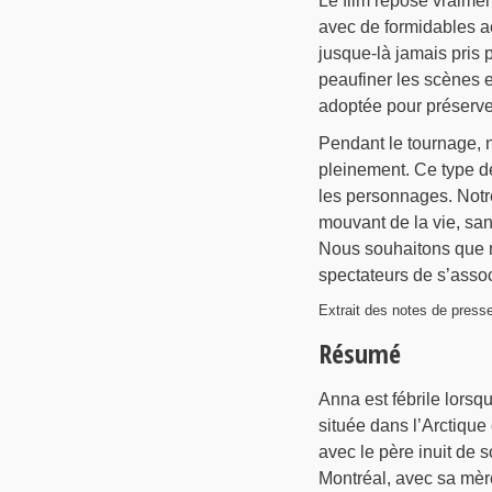
Le film repose vraimen
avec de formidables ac
jusque-là jamais pris 
peaufiner les scènes e
adoptée pour préserver
Pendant le tournage, n
pleinement. Ce type de
les personnages. Notre
mouvant de la vie, san
Nous souhaitons que n
spectateurs de s’asso
Extrait des notes de press
Résumé
Anna est fébrile lorsq
située dans l’Arctique
avec le père inuit de 
Montréal, avec sa mère