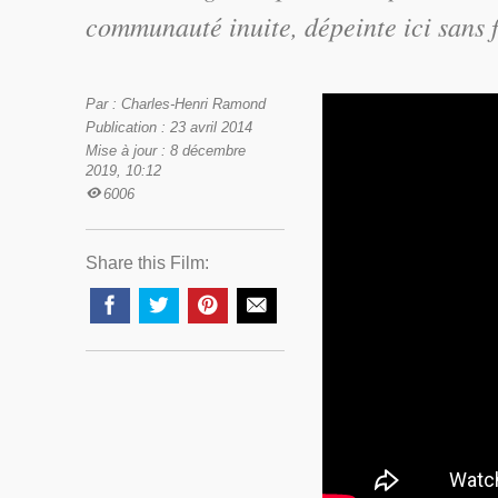
communauté inuite, dépeinte ici sans f
Par : Charles-Henri Ramond
Publication : 23 avril 2014
Mise à jour : 8 décembre
2019, 10:12
6006
Share this Film: