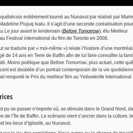
québécois entièrement tourné au Nunavut par réalisé par Marie
deline Piujuq Ivalu. Il s’agit d’une seconde coréalisation pou
eau
Le jour avant le lendemain
(
Before Tomorrow
), élu Meilleur
au Festival international du film de Toronto en 2008.
peut se traduire par « moi-même ») relate l’histoire d’une montréal
 de 14 ans en Terre de Baffin afin de lui faire connaître la fami
édé. Moins poétique que
Before Tomorrow
, plus actuel, cette qu
scent est doublée d’un portrait contemporain de la vie quotidien
it remporté le Prix du meilleur film au Yellowknife International
rices
rait pu se passer n’importe où, se déroule dans le Grand Nord, d
de l’île de Baffin. Le scénario vient s’ancrer dans la culture, l
t les lieux d’Igloolik, au Nunavut.