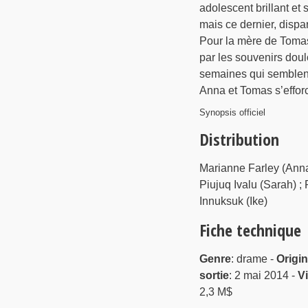
adolescent brillant et
mais ce dernier, dispa
Pour la mère de Tomas e
par les souvenirs doul
semaines qui semblent 
Anna et Tomas s’efforc
Synopsis officiel
Distribution
Marianne Farley (Anna)
Piujuq Ivalu (Sarah) ;
Innuksuk (Ike)
Fiche technique
Genre
: drame -
Origi
sortie
: 2 mai 2014 -
V
2,3 M$