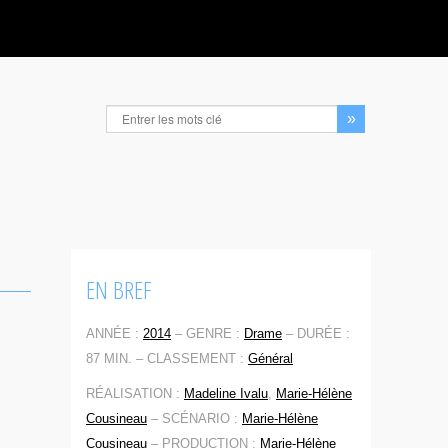
EN BREF
ANNÉE :
2014
–
GENRE :
Drame
–
DURÉE :
87 MIN. –
CLASSEMENT :
Général
RÉALISATION :
Madeline Ivalu
,
Marie-Hélène
Cousineau
–
SCÉNARIO :
Marie-Hélène
Cousineau
–
PRODUCTION :
Marie-Hélène