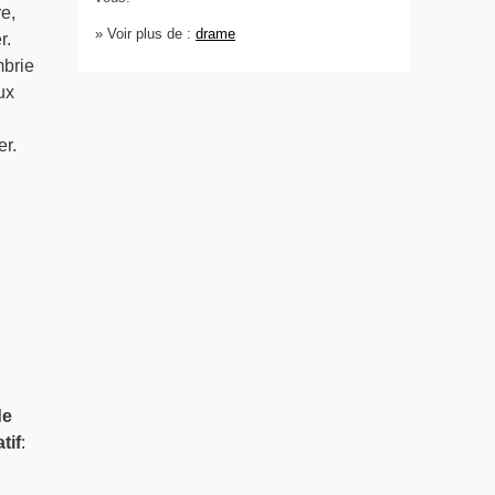
e,
» Voir plus de :
drame
r.
mbrie
ux
,
er.
de
tif
: