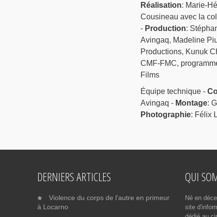
Réalisation
: Marie-H
Cousineau avec la col
-
Production
: Stépha
Avingaq, Madeline Piu
Productions, Kunuk Ch
CMF-FMC, programmes d
Films
Équipe technique -
Co
Avingaq -
Montage
: 
Photographie
: Félix
DERNIERS ARTICLES
QUI SO
Violence du corps de l’autre en primeur
Né en déce
à Locarno
site d'info
dédié au ci