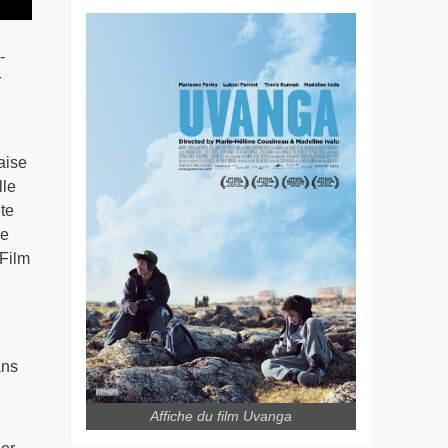
-
r
aise
lle
ête
ne
 Film
ans
e
Affiche du film Uvanga