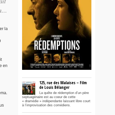
ait
la…
er la
9
t
e en
125, rue des Malaises – Film
de Louis Bélanger
éma.
La quête de rédemption d’un père
septuagénaire est au coeur de cette
« dramédie » indépendante laissant libre court
ous
à l’improvisation des comédiens.