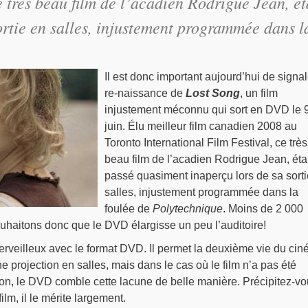
e très beau film de l’acadien Rodrigue Jean, ét
ortie en salles, injustement programmée dans 
Il est donc important aujourd’hui de signal
re-naissance de
Lost Song
, un film
injustement méconnu qui sort en DVD le 
juin. Élu meilleur film canadien 2008 au
Toronto International Film Festival, ce très
beau film de l’acadien Rodrigue Jean, étai
passé quasiment inaperçu lors de sa sorti
salles, injustement programmée dans la
foulée de
Polytechnique
. Moins de 2 000
uhaitons donc que le DVD élargisse un peu l’auditoire!
merveilleux avec le format DVD. Il permet la deuxième vie du cin
e projection en salles, mais dans le cas où le film n’a pas été
ion, le DVD comble cette lacune de belle manière. Précipitez-v
ilm, il le mérite largement.