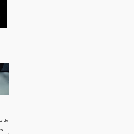
al de
ra