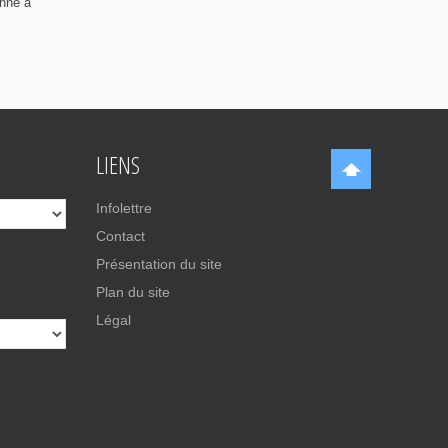
enne à
LIENS
Infolettre
Contact
Présentation du site
Plan du site
Légal