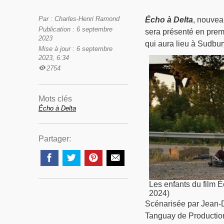
Par : Charles-Henri Ramond
Écho à Delta
, nouvea
Publication : 6 septembre
sera présenté en premi
2023
qui aura lieu à Sudbur
Mise à jour : 6 septembre
2023, 6:34
2754
Mots clés
Écho à Delta
Partager:
Les enfants du film É
2024)
Scénarisée par Jean-D
Tanguay de Production