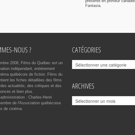
présenté en primeur canadi
Fantasia.
MMES-NOUS ?
CATÉGORIES
Catégories
mbre 2008, Films du Québec est un
rmation indépendant, entièrement
néma québécois de fiction. Films du
ient les fiches détaillées des films
ARCHIVES
des actualités, des critiques et des
onces et bien plus.
 administration : Charles-Henri
Archives
mbre de l'Association québécoise
es de cinéma.