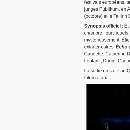
festivals européens, te
junges Publikum, en A
(octobre) et le Tallin
Synopsis officiel
: Ét
chambre, leurs jouets,
mystérieusement, Étien
extraterrestres.
Écho à
Gaudette, Catherine D
Leblanc, Daniel Gadou
La sortie en salle au 
International.