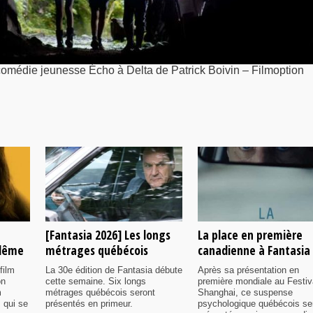
 comédie jeunesse Écho à Delta de Patrick Boivin – Filmoption
[Fantasia 2026] Les longs
La place en première
ulême
métrages québécois
canadienne à Fantasia
film
La 30e édition de Fantasia débute
Après sa présentation en
on
cette semaine. Six longs
première mondiale au Festiv
m
métrages québécois seront
Shanghai, ce suspense
 qui se
présentés en primeur.
psychologique québécois se