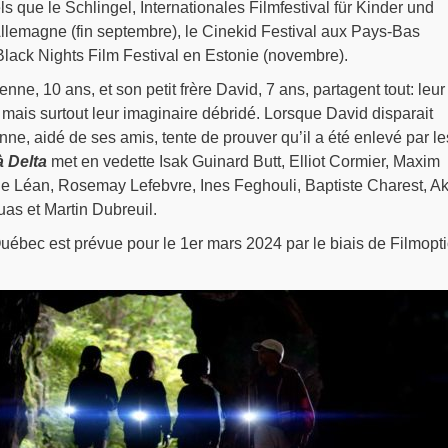
ls que le Schlingel, Internationales Filmfestival für Kinder und
llemagne (fin septembre), le Cinekid Festival aux Pays-Bas
n Black Nights Film Festival en Estonie (novembre).
ienne, 10 ans, et son petit frère David, 7 ans, partagent tout: leur
 mais surtout leur imaginaire débridé. Lorsque David disparait
ne, aidé de ses amis, tente de prouver qu’il a été enlevé par le
 Delta
met en vedette Isak Guinard Butt, Elliot Cormier, Maxim
e Léan, Rosemay Lefebvre, Ines Feghouli, Baptiste Charest, Ak
as et Martin Dubreuil.
Québec est prévue pour le 1er mars 2024 par le biais de Filmopt