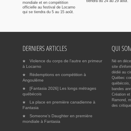
tiendra du 24 au 29 août.
mondiale et en compétition
officielle au festival de Locarno
qui se tiendra du 5 au 15 août.
DERNIERS ARTICLES
QUI SO
Violence du corps de l’autre en primeur
Né en déce
à Locarno
site d'info
dédié au ci
Rédemptions en compétition à
Québec cont
Angoulême
québécois, 
[Fantasia 2026] Les longs métrages
bandes ann
québécois
Création et
Ramond, me
La place en première canadienne à
des critiqu
Fantasia
Someone’s Daughter en première
mondiale à Fantasia