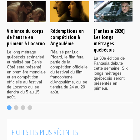
Violence du corps
Rédemptions en
[Fantasia 2026]
L
de l’autre en
compétition à
Les longs
p
primeur à Locarno
Angoulême
métrages
c
québécois
F
Le long métrage
Réalisé par Luc
québécois scénarisé
Picard, le film fera
La 30e édition de
A
et réalisé par Denis
partie de la
Fantasia débute
p
Côté sera présenté
compétition officielle
cette semaine. Six
p
en première mondiale
du festival du film
longs métrages
F
et en compétition
francophone
québécois seront
S
officielle au festival
d’Angoulême, qui se
présentés en
s
de Locarno qui se
tiendra du 24 au 29
primeur.
p
tiendra du 5 au 15
août.
q
août.
p
c
F
FICHES LES PLUS RÉCENTES