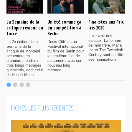
La Semaine de la
Un été comme ça
Finalistes aux Prix
L
critique revient en
en compétition à
Iris 2020
l
force
Berlin
l
Il pleuvait des
q
oiseaux, La femme
La 2e édition de la
Denis Côté ira au
de mon frère, Mafia
Semaine de la
Festival international
S
Inc et The Twentieth
critique de Montréal
du film de Berlin pour
d
Century sont en tête
présentera en
la septième fois de
m
des nominations.
première mondiale
sa carrière avec son
l
trois longs métrages
nouveau long
q
québécois, dont celui
métrage.
c
de Robert Morin.
q
d
f
l
FICHES LES PLUS RÉCENTES