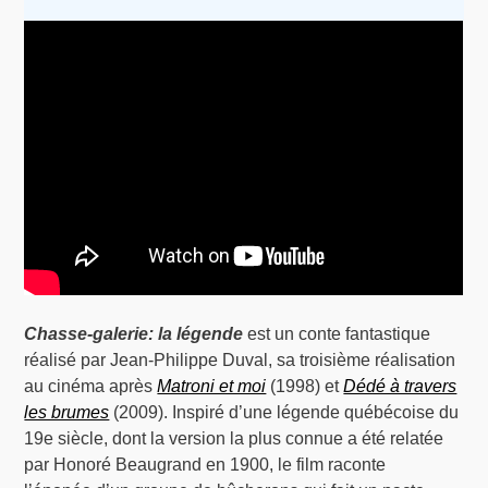
Chasse-galerie: la légende
est un conte fantastique
réalisé par Jean-Philippe Duval, sa troisième réalisation
au cinéma après
Matroni et moi
(1998) et
Dédé à travers
les brumes
(2009). Inspiré d’une légende québécoise du
19e siècle, dont la version la plus connue a été relatée
par Honoré Beaugrand en 1900, le film raconte