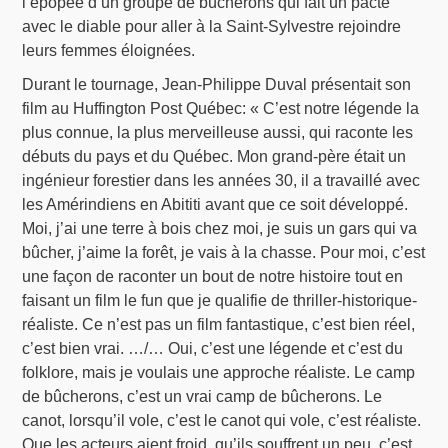
l’épopée d’un groupe de bûcherons qui fait un pacte
avec le diable pour aller à la Saint-Sylvestre rejoindre
leurs femmes éloignées.
Durant le tournage, Jean-Philippe Duval présentait son
film au Huffington Post Québec: « C’est notre légende la
plus connue, la plus merveilleuse aussi, qui raconte les
débuts du pays et du Québec. Mon grand-père était un
ingénieur forestier dans les années 30, il a travaillé avec
les Amérindiens en Abititi avant que ce soit développé.
Moi, j’ai une terre à bois chez moi, je suis un gars qui va
bûcher, j’aime la forêt, je vais à la chasse. Pour moi, c’est
une façon de raconter un bout de notre histoire tout en
faisant un film le fun que je qualifie de thriller-historique-
réaliste. Ce n’est pas un film fantastique, c’est bien réel,
c’est bien vrai. …/… Oui, c’est une légende et c’est du
folklore, mais je voulais une approche réaliste. Le camp
de bûcherons, c’est un vrai camp de bûcherons. Le
canot, lorsqu’il vole, c’est le canot qui vole, c’est réaliste.
Que les acteurs aient froid, qu’ils souffrent un peu, c’est