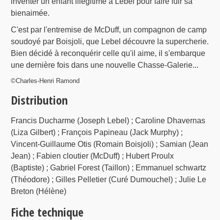
inventer un enfant illégitime à Lebel pour faire fuir sa
bienaimée.
C'est par l'entremise de McDuff, un compagnon de camp
soudoyé par Boisjoli, que Lebel découvre la supercherie.
Bien décidé à reconquérir celle qu'il aime, il s'embarque
une dernière fois dans une nouvelle Chasse-Galerie...
©Charles-Henri Ramond
Distribution
Francis Ducharme (Joseph Lebel) ; Caroline Dhavernas
(Liza Gilbert) ; François Papineau (Jack Murphy) ;
Vincent-Guillaume Otis (Romain Boisjoli) ; Samian (Jean
Jean) ; Fabien cloutier (McDuff) ; Hubert Proulx
(Baptiste) ; Gabriel Forest (Taillon) ; Emmanuel schwartz
(Théodore) ; Gilles Pelletier (Curé Dumouchel) ; Julie Le
Breton (Hélène)
Fiche technique