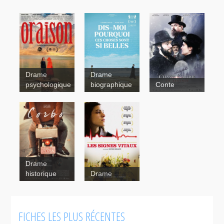
Drame
Drame
psychologique
biographique
Conte
Drame
Corbo
Chasse-
historique
Drame
Borderline
galerie: la
légende
FICHES LES PLUS RÉCENTES