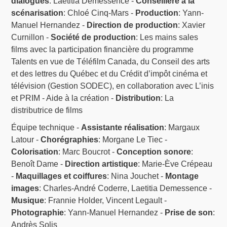
dialogues
: Laetitia Demessence -
Conseillère à la
scénarisation
: Chloé Cinq-Mars -
Production
: Yann-
Manuel Hernandez -
Direction de production
: Xavier
Curnillon -
Société de production
: Les mains sales
films avec la participation financière du programme
Talents en vue de Téléfilm Canada, du Conseil des arts
et des lettres du Québec et du Crédit d’impôt cinéma et
télévision (Gestion SODEC), en collaboration avec L’inis
et PRIM - Aide à la création -
Distribution
: La
distributrice de films
Équipe technique -
Assistante réalisation
: Margaux
Latour -
Chorégraphies
: Morgane Le Tiec -
Colorisation
: Marc Boucrot -
Conception sonore
:
Benoît Dame -
Direction artistique
: Marie-Ève Crépeau
-
Maquillages et coiffures
: Nina Jouchet -
Montage
images
: Charles-André Coderre, Laetitia Demessence -
Musique
: Frannie Holder, Vincent Legault‍ -
Photographie
: Yann-Manuel Hernandez -
Prise de son
:
Andrès Solis