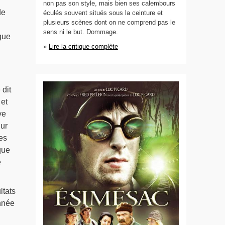
non pas son style, mais bien ses calembours
de
éculés souvent situés sous la ceinture et
plusieurs scènes dont on ne comprend pas le
sens ni le but. Dommage.
gue
»
Lire la critique complète
 dit
 et
ve
Sur
es
que
e
ltats
nnée