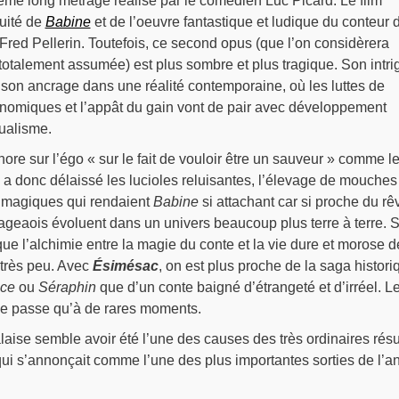
ième long métrage réalisé par le comédien Luc Picard. Le film
nuité de
Babine
et de l’oeuvre fantastique et ludique du conteur 
Fred Pellerin. Toutefois, ce second opus (que l’on considèrera
otalement assumée) est plus sombre et plus tragique. Son intri
 son ancrage dans une réalité contemporaine, où les luttes de
conomiques et l’appât du gain vont de pair avec développement
ualisme.
re sur l’égo « sur le fait de vouloir être un sauveur » comme le
a donc délaissé les lucioles reluisantes, l’élevage de mouches
s magiques qui rendaient
Babine
si attachant car si proche du rê
illageaois évoluent dans un univers beaucoup plus terre à terre. 
que l’alchimie entre la magie du conte et la vie dure et morose d
 très peu. Avec
Ésimésac
, on est plus proche de la saga histori
nce
ou
Séraphin
que d’un conte baigné d’étrangeté et d’irréel. L
e passe qu’à de rares moments.
aise semble avoir été l’une des causes des très ordinaires résu
qui s’annonçait comme l’une des plus importantes sorties de l’a