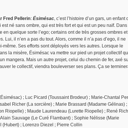
 Fred Pellerin
:
Ésimésac
, c’est l’histoire d’un gars, un enfant
st né sans ombre, qui est très fort et qui est un peu naïf. Dans 
te en quelque sorte l’ego; certains ont de très grosses ombres et
s. Lui, il n’en a pas du tout. Alors, comme il n’a pas d’ego, il ne
lui-même. Ses efforts sont déployés vers les autres. Lorsque le
ans la misère, Ésimésac va mettre sur pied un projet collectif qu
un mangera. Mais un autre projet, celui du chemin de fer, axé su
sauver le collectif, viendra bouleverser ses plans. Ça se termine
Ésimésac) ; Luc Picard (Toussaint Brodeur) ; Marie-Chantal Pe
Isabel Richer (La sorcière) ; Marie Brassard (Madame Gélinas) ;
on Riopelle) ; Maude Laurendeau (Lurette Riopelle) ; René Ric
 Alain Sauvage (Le Curé Flambant) ; Sophie Nélisse (Marie
 (Hubert) ; Lorenzo Diezel ; Pierre Collin