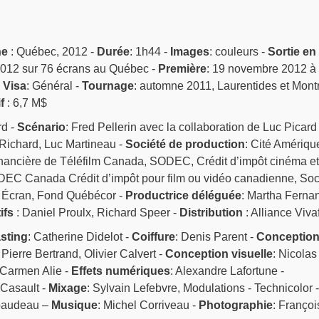
ne
: Québec, 2012 -
Durée
: 1h44 -
Images
: couleurs -
Sortie en
2012 sur 76 écrans au Québec -
Première
: 19 novembre 2012 à
-
Visa
: Général -
Tournage
: automne 2011, Laurentides et Mont
f
: 6,7 M$
rd -
Scénario
: Fred Pellerin avec la collaboration de Luc Picard 
 Richard, Luc Martineau -
Société de production
: Cité Amériqu
 financière de Téléfilm Canada, SODEC, Crédit d’impôt cinéma et
DEC Canada Crédit d’impôt pour film ou vidéo canadienne, Soc
 Écran, Fond Québécor -
Productrice déléguée
: Martha Ferna
ifs
: Daniel Proulx, Richard Speer -
Distribution
: Alliance Viva
sting
: Catherine Didelot -
Coiffure
: Denis Parent -
Conceptio
: Pierre Bertrand, Olivier Calvert -
Conception visuelle
: Nicolas
 Carmen Alie -
Effets numériques
: Alexandre Lafortune -
 Casault -
Mixage
: Sylvain Lefebvre, Modulations - Technicolor -
baudeau –
Musique
: Michel Corriveau -
Photographie
: Françoi