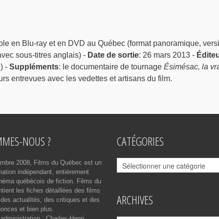
ble en Blu-ray et en DVD au Québec (format panoramique, vers
avec sous-titres anglais) -
Date de sortie
: 26 mars 2013 -
Édite
) -
Suppléments
: le documentaire de tournage
Ésimésac, la vr
urs entrevues avec les vedettes et artisans du film.
MMES-NOUS ?
CATÉGORIES
Catégories
mbre 2008, Films du Québec est un
rmation indépendant, entièrement
néma québécois de fiction. Films du
ient les fiches détaillées des films
ARCHIVES
des actualités, des critiques et des
onces et bien plus.
 administration : Charles-Henri