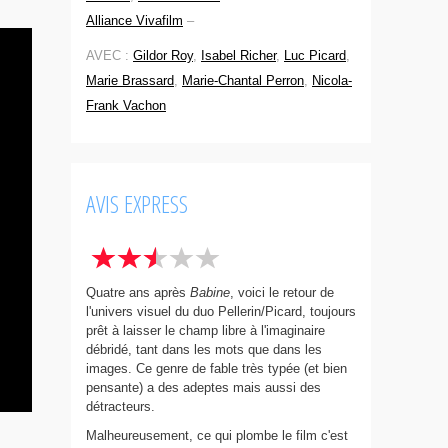
Alliance Vivafilm
–
AVEC :
Gildor Roy
,
Isabel Richer
,
Luc Picard
,
Marie Brassard
,
Marie-Chantal Perron
,
Nicola-
Frank Vachon
AVIS EXPRESS
Quatre ans après
Babine
, voici le retour de
l'univers visuel du duo Pellerin/Picard, toujours
prêt à laisser le champ libre à l'imaginaire
débridé, tant dans les mots que dans les
images. Ce genre de fable très typée (et bien
pensante) a des adeptes mais aussi des
détracteurs.
Malheureusement, ce qui plombe le film c'est