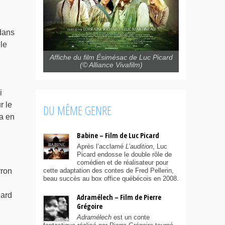
 dans
le
Affiche du film Ésimésac de Luc Picard
(© Alliance Vivafilm)
i
r le
DU MÊME GENRE
ra en
Babine – Film de Luc Picard
Après l’acclamé
L’audition
, Luc
Picard endosse le double rôle de
comédien et de réalisateur pour
cette adaptation des contes de Fred Pellerin,
rron
beau succès au box office québécois en 2008.
hard
Adramélech – Film de Pierre
Grégoire
Adramélech
est un conte