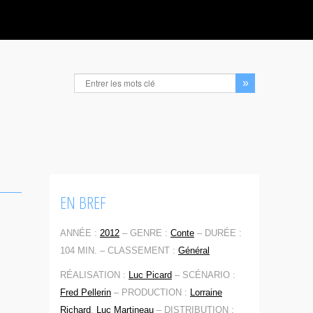
EN BREF
ANNÉE :
2012
–
GENRE :
Conte
–
DURÉE :
104 MIN. –
CLASSEMENT :
Général
RÉALISATION :
Luc Picard
–
SCÉNARIO :
Fred Pellerin
–
PRODUCTION :
Lorraine
Richard
,
Luc Martineau
–
DISTRIBUTION :