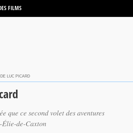
DES FILMS
 DE LUC PICARD
icard
née que ce second volet des aventures
t-Élie-de-Caxton