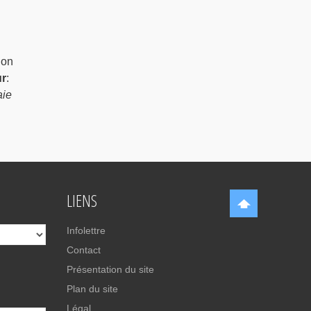
ion
ur
:
aie
LIENS
Infolettre
Contact
Présentation du site
Plan du site
Légal