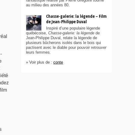
fantastique réalisé par Pierre Grégoire tourné
au milieu des années 80.
Chasse-galerie: la légende – Film
de Jean-Philippe Duval
Inspiré d’une populaire légende
québécoise,
Chasse-galerie: la légende
de
réal
Jean-Philippe Duval, relate la légende de
plusieurs bûcherons isolés dans le bois qui
pactisent avec le diable pour pouvoir retrouver
leurs femmes.
-
e
» Voir plus de :
conte
iété
ndez
film
n
s