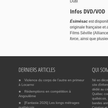
Dutil
Infos DVD/VOD
Ésimésac
est disponi
originale française et 
Films Séville (Alliance
force
, ainsi que plusie
DERNIERS ARTICLES
QUI SO
Violence du corps de l’autre en primeur
Né en déce
à Locarno
site d'info
dédié au ci
Rédemptions en compétition à
Québec cont
Angoulême
québécois, 
[Fantasia 2026] Les longs métrages
bandes ann
québécois
Création et