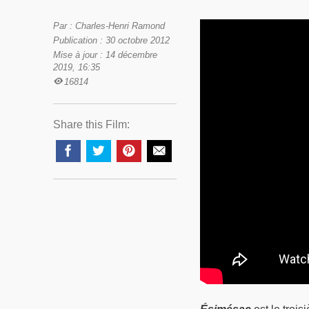
Par : Charles-Henri Ramond
Publication : 30 octobre 2012
Mise à jour : 14 décembre
2019, 16:35
16814
Share this Film: