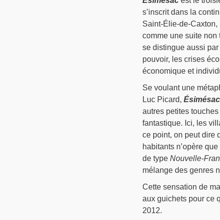
Ésimésac
est le trois
s’inscrit dans la conti
Saint-Élie-de-Caxton, 
comme une suite non t
se distingue aussi par
pouvoir, les crises é
économique et individ
Se voulant une métapho
Luc Picard,
Ésimésac
autres petites touche
fantastique. Ici, les v
ce point, on peut dire 
habitants n’opère que
de type
Nouvelle-Fra
mélange des genres n
Cette sensation de mal
aux guichets pour ce 
2012.