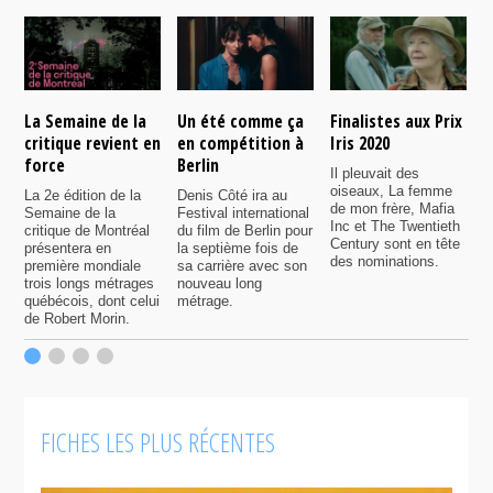
La Semaine de la
Un été comme ça
Finalistes aux Prix
L
critique revient en
en compétition à
Iris 2020
l
force
Berlin
l
Il pleuvait des
q
oiseaux, La femme
La 2e édition de la
Denis Côté ira au
de mon frère, Mafia
Semaine de la
Festival international
S
Inc et The Twentieth
critique de Montréal
du film de Berlin pour
d
Century sont en tête
présentera en
la septième fois de
m
des nominations.
première mondiale
sa carrière avec son
l
trois longs métrages
nouveau long
q
québécois, dont celui
métrage.
c
de Robert Morin.
q
d
f
l
FICHES LES PLUS RÉCENTES