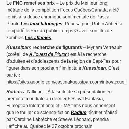
Le FNC remet ses prix
– Le prix du Meilleur long
métrage de la compétition Focus Québec/Canada a été
remis à la douce chronique sentimentale de Pascal
Plante
Les faux tatouages
. Pour sa part, Robin Aubert a
remporté le Prix du public Temps Ø avec son film de
zombies
Les affamés
.
Kuessipan
: recherche de figurants
– Myriam Verreault
(coréal. de
À l’ouest de Pluton
) est à la recherche
d’adultes et d’adolescents de la région de Sept-îles pour
figurer dans son prochain film intitulé
Kuessipan
. C’est
par ici:
https://sites.google.com/castingkuessipan.com/intro/accueil
Radius
à l’affiche – À la suite de sa présentation en
première mondiale au dernier Festival Fantasia,
Filmoption International et EMA films nous annoncent
que le thriller de science-fiction
Radius
, écrit et réalisé
par Caroline Labrèche et Steeve Léonard, prendra
l’affiche au Québec le 27 octobre prochain.