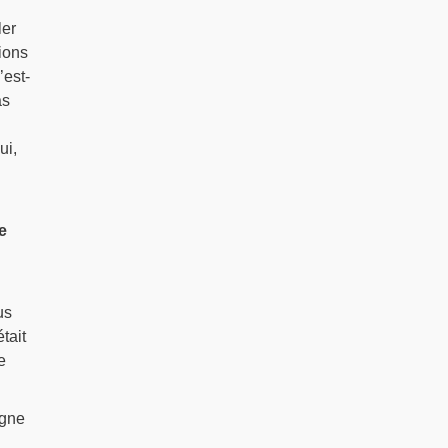
ler
ions
’est-
as
ui,
e
.
us
tait
e
igne