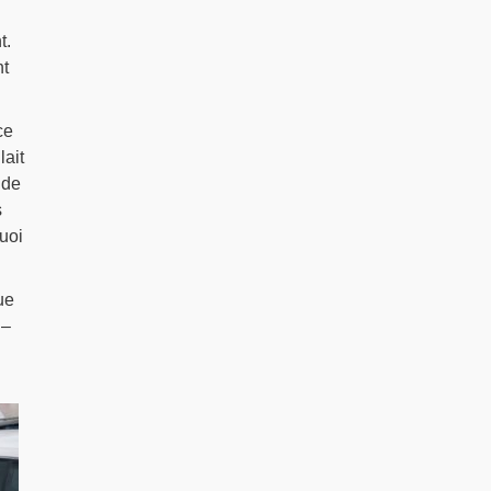
t.
nt
ce
lait
 de
s
uoi
ue
 –