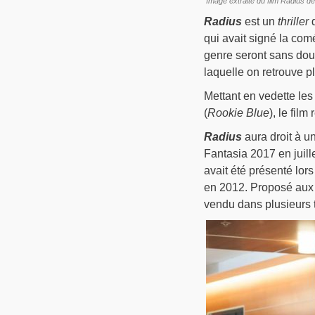
Image extraite du film Radius d
Radius
est un
thriller
d
qui avait signé la co
genre seront sans dou
laquelle on retrouve pl
Mettant en vedette les
(
Rookie Blue
), le fil
Radius
aura droit à un
Fantasia 2017 en juill
avait été présenté lor
en 2012. Proposé aux 
vendu dans plusieurs te