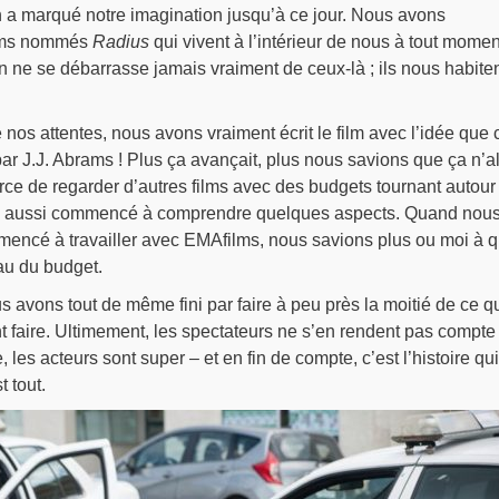
n a marqué notre imagination jusqu’à ce jour. Nous avons
films nommés
Radius
qui vivent à l’intérieur de nous à tout momen
n ne se débarrasse jamais vraiment de ceux-là ; ils nous habite
 nos attentes, nous avons vraiment écrit le film avec l’idée que 
t par J.J. Abrams ! Plus ça avançait, plus nous savions que ça n’al
orce de regarder d’autres films avec des budgets tournant autour
ns aussi commencé à comprendre quelques aspects. Quand nou
encé à travailler avec EMAfilms, nous savions plus ou moi à q
au du budget.
us avons tout de même fini par faire à peu près la moitié de ce q
 faire. Ultimement, les spectateurs ne s’en rendent pas compte
le, les acteurs sont super – et en fin de compte, c’est l’histoire qui
t tout.