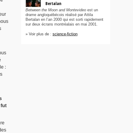
Bertalan
Between the Moon and Montevideo
est un
eur
drame angloquébécois réalisé par Attila
Bertalan en l’an 2000 qui est sorti rapidement
nous
sur deux écrans montréalais en mai 2001.
s
» Voir plus de :
science-fiction
ous
é
e :
us
s
fut
ire
des