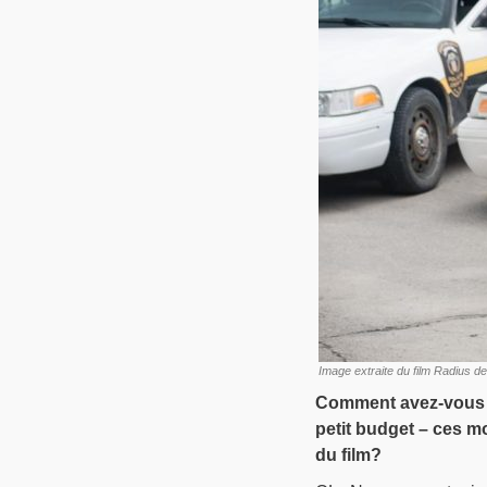
Image extraite du film Radius d
Comment avez-vous gé
petit budget – ces m
du film?