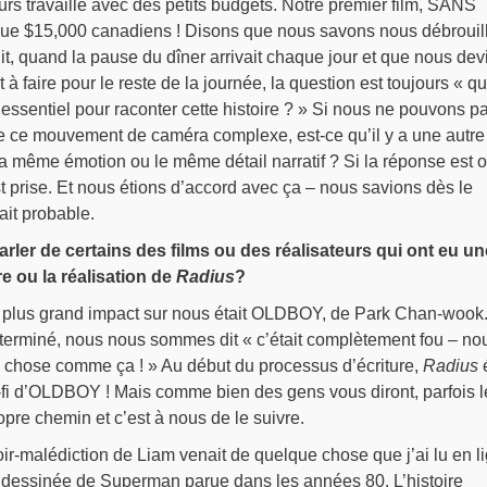
rs travaillé avec des petits budgets. Notre premier film, SANS
ue $15,000 canadiens ! Disons que nous savons nous débrouil
it, quand la pause du dîner arrivait chaque jour et que nous dev
t à faire pour le reste de la journée, la question est toujours « qu
essentiel pour raconter cette histoire ? » Si nous ne pouvons p
re ce mouvement de caméra complexe, est-ce qu’il y a une autre
la même émotion ou le même détail narratif ? Si la réponse est o
st prise. Et nous étions d’accord avec ça – nous savions dès le
ait probable.
ler de certains des films ou des réalisateurs qui ont eu un
re ou la réalisation de
Radius
?
 le plus grand impact sur nous était OLDBOY, de Park Chan-wook
 terminé, nous nous sommes dit « c’était complètement fou – no
e chose comme ça ! » Au début du processus d’écriture,
Radius
é
i-fi d’OLDBOY ! Mais comme bien des gens vous diront, parfois l
pre chemin et c’est à nous de le suivre.
voir-malédiction de Liam venait de quelque chose que j’ai lu en l
dessinée de Superman parue dans les années 80. L’histoire