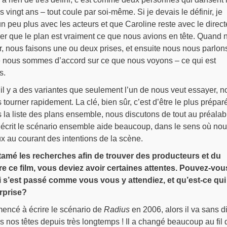
vingt ans – tout coule par soi-même. Si je devais le définir, je
 un peu plus avec les acteurs et que Caroline reste avec le direct
er que le plan est vraiment ce que nous avions en tête. Quand 
 nous faisons une ou deux prises, et ensuite nous nous parlon
 nous sommes d’accord sur ce que nous voyons – ce qui est
s.
il y a des variantes que seulement l’un de nous veut essayer, n
tourner rapidement. La clé, bien sûr, c’est d’être le plus prépar
 la liste des plans ensemble, nous discutons de tout au préalabl
s écrit le scénario ensemble aide beaucoup, dans le sens où no
 au courant des intentions de la scène.
mé les recherches afin de trouver des producteurs et du
re ce film, vous deviez avoir certaines attentes. Pouvez-vou
i s’est passé comme vous vous y attendiez, et qu’est-ce qui 
rprise?
encé à écrire le scénario de
Radius
en 2006, alors il va sans d
ns nos têtes depuis très longtemps ! Il a changé beaucoup au fil 