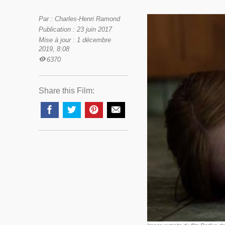
Par : Charles-Henri Ramond
Publication : 23 juin 2017
Mise à jour : 1 décembre
2019, 8:08
6370
Share this Film: