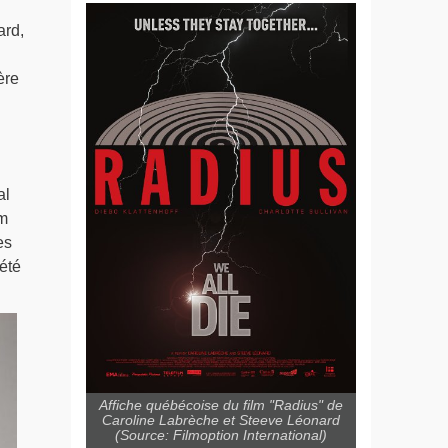
ard,
ère
al
lm
es
été
Affiche québécoise du film "Radius" de
Caroline Labrèche et Steeve Léonard
(Source: Filmoption International)