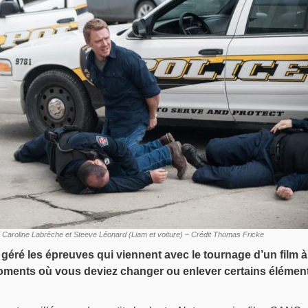
e Caroline Labrèche et Steeve Léonard (Liam et voiture) – Crédit Thomas Fricke
ré les épreuves qui viennent avec le tournage d’un film à
oments où vous deviez changer ou enlever certains élémen