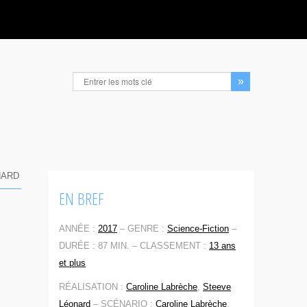
NARD
EN BREF
ANNÉE :
2017
–
GENRE :
Science-Fiction
–
DURÉE : 87 MIN. –
CLASSEMENT :
13 ans
et plus
RÉALISATION :
Caroline Labrèche
,
Steeve
Léonard
–
SCÉNARIO :
Caroline Labrèche
,