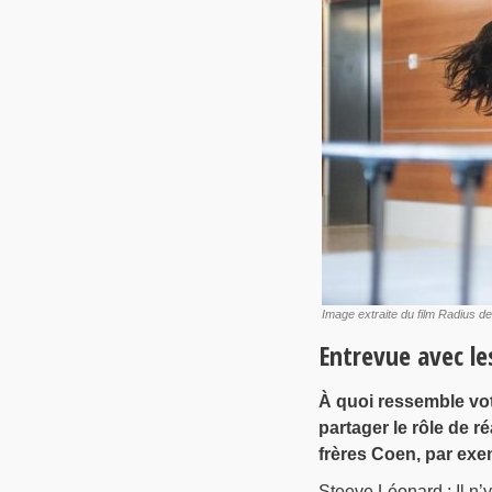
Image extraite du film Radius 
Entrevue avec le
À quoi ressemble vot
partager le rôle de r
frères Coen, par exe
Steeve Léonard : Il n’