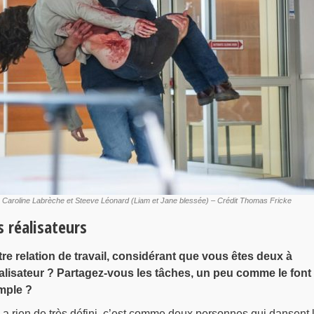
de Caroline Labrèche et Steeve Léonard (Liam et Jane blessée) – Crédit Thomas Fricke
s réalisateurs
re relation de travail, considérant que vous êtes deux à
éalisateur ? Partagez-vous les tâches, un peu comme le font 
mple ?
y a rien de très défini, c’est comme deux personnes qui dansent 