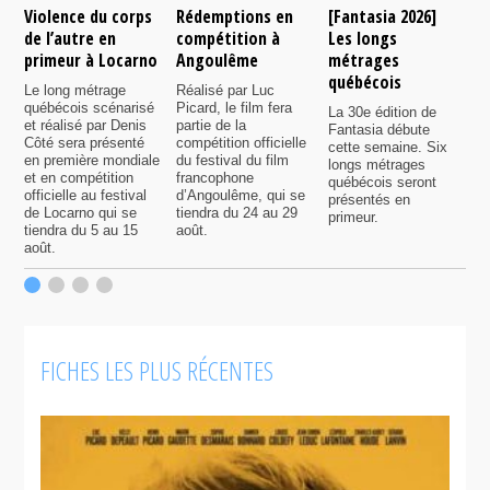
Violence du corps
Rédemptions en
[Fantasia 2026]
L
de l’autre en
compétition à
Les longs
p
primeur à Locarno
Angoulême
métrages
c
québécois
F
Le long métrage
Réalisé par Luc
québécois scénarisé
Picard, le film fera
La 30e édition de
A
et réalisé par Denis
partie de la
Fantasia débute
p
Côté sera présenté
compétition officielle
cette semaine. Six
p
en première mondiale
du festival du film
longs métrages
F
et en compétition
francophone
québécois seront
S
officielle au festival
d’Angoulême, qui se
présentés en
s
de Locarno qui se
tiendra du 24 au 29
primeur.
p
tiendra du 5 au 15
août.
q
août.
p
c
F
FICHES LES PLUS RÉCENTES