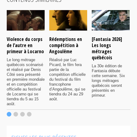
Violence du corps
Rédemptions en
[Fantasia 2026]
L
de l’autre en
compétition à
Les longs
p
primeur à Locarno
Angoulême
métrages
c
québécois
F
Le long métrage
Réalisé par Luc
québécois scénarisé
Picard, le film fera
La 30e édition de
A
et réalisé par Denis
partie de la
Fantasia débute
p
Côté sera présenté
compétition officielle
cette semaine. Six
p
en première mondiale
du festival du film
longs métrages
F
et en compétition
francophone
québécois seront
S
officielle au festival
d’Angoulême, qui se
présentés en
s
de Locarno qui se
tiendra du 24 au 29
primeur.
p
tiendra du 5 au 15
août.
q
août.
p
c
F