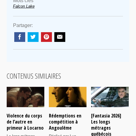
Mots clés
Falcon Lake
Partager:
CONTENUS SIMILAIRES
Violence du corps
Rédemptions en
[Fantasia 2026]
L
de l’autre en
compétition à
Les longs
p
primeur à Locarno
Angoulême
métrages
c
québécois
F