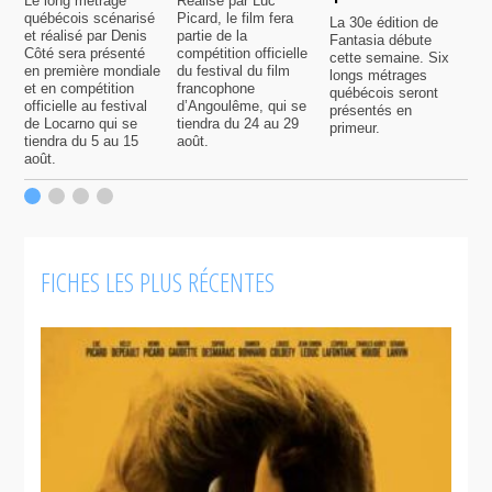
Le long métrage
Réalisé par Luc
québécois scénarisé
Picard, le film fera
La 30e édition de
A
et réalisé par Denis
partie de la
Fantasia débute
p
Côté sera présenté
compétition officielle
cette semaine. Six
p
en première mondiale
du festival du film
longs métrages
F
et en compétition
francophone
québécois seront
S
officielle au festival
d’Angoulême, qui se
présentés en
s
de Locarno qui se
tiendra du 24 au 29
primeur.
p
tiendra du 5 au 15
août.
q
août.
p
c
F
FICHES LES PLUS RÉCENTES