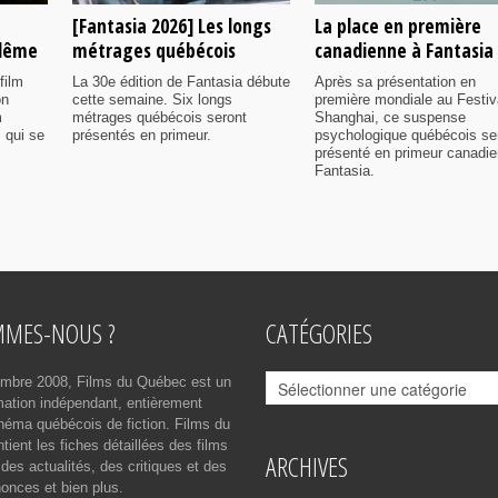
[Fantasia 2026] Les longs
La place en première
ulême
métrages québécois
canadienne à Fantasia
film
La 30e édition de Fantasia débute
Après sa présentation en
on
cette semaine. Six longs
première mondiale au Festiv
m
métrages québécois seront
Shanghai, ce suspense
 qui se
présentés en primeur.
psychologique québécois se
présenté en primeur canadi
Fantasia.
MMES-NOUS ?
CATÉGORIES
Catégories
mbre 2008, Films du Québec est un
rmation indépendant, entièrement
néma québécois de fiction. Films du
ient les fiches détaillées des films
ARCHIVES
des actualités, des critiques et des
onces et bien plus.