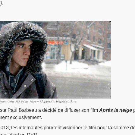
).
ider, dans Après la neige – Copyright: Reprise Films
ste Paul Barbeau a décidé de diffuser son film
Après la neige
p
ement exclusivement.
2013, les internautes pourront visionner le film pour la somme d
 pas offert en DVD.