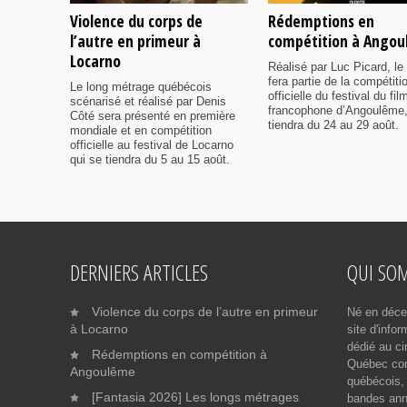
Violence du corps de
Rédemptions en
l’autre en primeur à
compétition à Ango
Locarno
Réalisé par Luc Picard, le 
fera partie de la compétiti
Le long métrage québécois
officielle du festival du fil
scénarisé et réalisé par Denis
francophone d’Angoulême,
Côté sera présenté en première
tiendra du 24 au 29 août.
mondiale et en compétition
officielle au festival de Locarno
qui se tiendra du 5 au 15 août.
DERNIERS ARTICLES
QUI SO
Violence du corps de l’autre en primeur
Né en déce
à Locarno
site d'info
dédié au ci
Rédemptions en compétition à
Québec cont
Angoulême
québécois, 
[Fantasia 2026] Les longs métrages
bandes ann