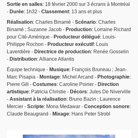
Sortie en salles
: 18 février 2000 sur 3 écrans à Montréal
-
Durée
: 1h32 -
Classement
: 13 ans et plus
Réalisation
: Charles Binamé -
Scénario
: Charles
Binamé ; Suzanne Jacob -
Production
: Lorraine Richard
pour Cité-Amérique -
Producteur délégué
: Louis-
Philippe Rochon -
Producteur exécutif
: Louis
Laverdière -
Directrice de production
: Renée Gosselin
-
Distribution
: Alliance Atlantis
Équipe technique -
Musique
: François Bruneau ; Jean-
Marc Pisapia -
Montage
: Michel Arcand -
Photographie
:
Pierre Gill -
Costumes
: Caroline Poirier -
Direction
artistique
: Patricia Christie -
Décors
: Jules De Niverville
-
Assistant à la réalisation
: Bruno Bazin ; Laurence
Mercier -
Scripte
: Mona Medawar -
Conception sonore
:
Claude Beaugrand -
Mixage
: Hans Peter Strobl