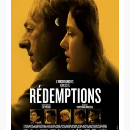
C'était le 12
du 12 et chili
Eldorado
avait les
blues
La
beauté de
Pandore