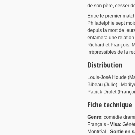
de son père, cesser de
Entre le premier match
Philadelphie sept mois
depuis la mort de leurs
entamera une relation 
Richard et François, M
irrépressibles de la rec
Distribution
Louis-José Houde (Max)
Bibeau (Julie) ; Maril
Patrick Drolet (Franço
Fiche technique
Genre
: comédie dram
Français -
Visa
: Génér
Montréal -
Sortie en s