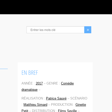
EN BREF
ANNÉE :
2017
–
GENRE :
Comédie
dramatique
–
RÉALISATION :
Patrice Sauvé
–
SCÉNARIO
:
Matthieu Simard
–
PRODUCTION :
Ginette
Petit
–
DISTRIBUTION :
Films Seville
–