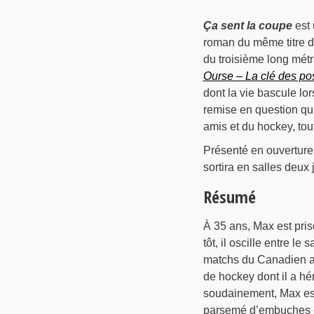
Ça sent la coupe
est 
roman du même titre do
du troisième long mét
Ourse – La clé des po
dont la vie bascule lo
remise en question qui
amis et du hockey, tou
Présenté en ouverture
sortira en salles deux 
Résumé
À 35 ans, Max est pri
tôt, il oscille entre l
matchs du Canadien ave
de hockey dont il a hé
soudainement, Max est
parsemé d’embuches et