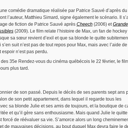
une comédie dramatique réalisée par Patrice Sauvé d’après du
nt l’auteur, Matthieu Simard, signe également le scénario. Il s’a
rage de fiction de Patrice Sauvé après
Cheech
(2006) et
Grande
ssibles
(2009). Le film relate l’histoire de Max, un fan de hockey
rsque sa sœur revient d’exil et que sa blonde le quitte subitemen
 s’en suit n’est pas de tout repos pour Max, mais avec l’aide de
t espoir n’est pas perdu.
 des 35e Rendez-vous du cinéma québécois le 22 février, le fil
jours plus tard.
sonnier de son passé. Depuis le décès de ses parents sept ans 
e salon de son petit appartement, dans lequel il regarde tous les
c sa blonde Julie et ses amis de toujours, et la boutique de c
ritée et qu’il gère sans enthousiasme. Mais quand Julie le quitte
 forcé de réévaluer sa vie. S’amorce alors un long chemineme
 de mauvaises décisions, au bout duquel Max devra faire le de