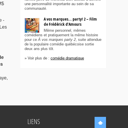
M$
une personnalité importante au sein de sa
communauté.
A vos marques… party! 2 – Film
e -
de Frédérick d’Amours
 Les
Même personnel, mêmes
comédiens et pratiquement la même histoire
pour ce
À vos marques party 2
, suite attendue
de la populaire comédie québécoise sortie
deux ans plus tôt.
de
» Voir plus de :
comédie dramatique
es
aye,
LIENS