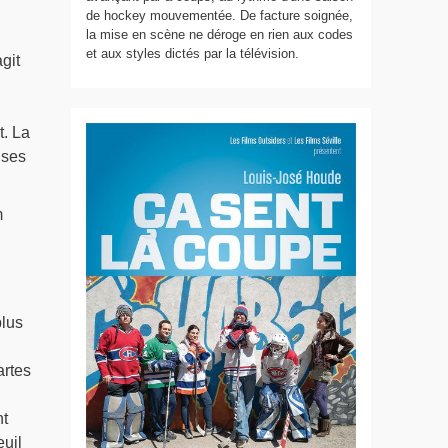
de hockey mouvementée. De facture soignée,
la mise en scène ne déroge en rien aux codes
et aux styles dictés par la télévision.
git
t. La
 ses
m
plus
artes
nt
uil