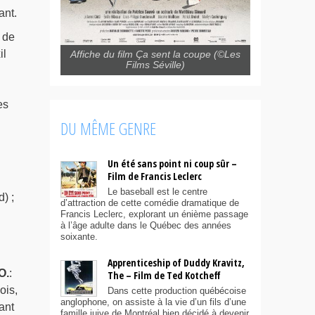
ant.
 de
il
Affiche du film Ça sent la coupe (©Les
Films Séville)
es
DU MÊME GENRE
Un été sans point ni coup sûr –
Film de Francis Leclerc
Le baseball est le centre
) ;
d’attraction de cette comédie dramatique de
Francis Leclerc, explorant un énième passage
à l’âge adulte dans le Québec des années
soixante.
Apprenticeship of Duddy Kravitz,
O.
:
The – Film de Ted Kotcheff
ois,
Dans cette production québécoise
anglophone, on assiste à la vie d’un fils d’une
ant
famille juive de Montréal bien décidé à devenir