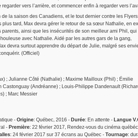
 regarder vers l’arrière, et commencer enfin à regarder vers l’av
 de la saison des Canadiens, et le tout dernier contre les Flyers
 plus tard, Max devra gérer le retour de sa sœur Nathalie, en ex
 parents, ainsi que les insécurités de son meilleur ami Phil, qui
houleuse avec Nathalie. Aidé par les autres gars de la gang,
ax devra surtout apprendre du départ de Julie, malgré ses envi
onquérir. (Officiel)
 ; Julianne Côté (Nathalie) ; Maxime Mailloux (Phil) ; Émilie
yn Castonguay (Andréanne) ; Louis-Philippe Dandenault (Richard
is) ; Marc Messier
atique -
Origine
: Québec, 2016 -
Durée
: En attente -
Langue V.
al -
Première
: 22 février 2017, Rendez-vous du cinéma québéc
alles
: 24 février 2017 sur 37 écrans au Québec -
Tournage
: dur