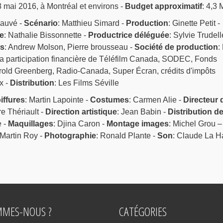
 8 mai 2016, à Montréal et environs -
Budget approximatif
: 4,3 
Sauvé -
Scénario
: Matthieu Simard -
Production
: Ginette Petit -
e
: Nathalie Bissonnette -
Productrice déléguée
: Sylvie Trudell
és
: Andrew Molson, Pierre brousseau -
Société de production
:
la participation financière de Téléfilm Canada, SODEC, Fonds
old Greenberg, Radio-Canada, Super Écran, crédits d'impôts
x -
Distribution
: Les Films Séville
iffures
: Martin Lapointe -
Costumes
: Carmen Alie -
Directeur 
re Thériault -
Direction artistique
: Jean Babin -
Distribution d
e -
Maquillages
: Djina Caron -
Montage images
: Michel Grou –
 Martin Roy -
Photographie
: Ronald Plante -
Son
: Claude La H
MMES-NOUS ?
CATÉGORIES