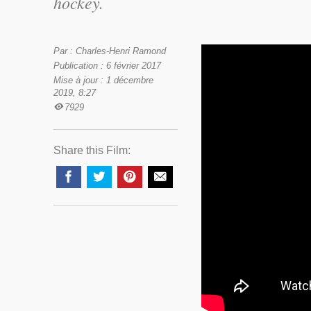
hockey.
Par : Charles-Henri Ramond
Publication : 6 février 2017
Mise à jour : 1 décembre
2019, 8:27
7929
Share this Film: