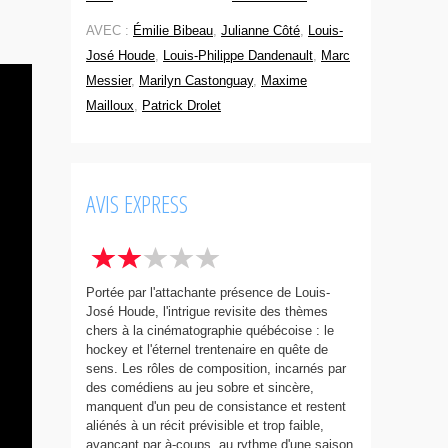
AVEC :
Émilie Bibeau
,
Julianne Côté
,
Louis-
José Houde
,
Louis-Philippe Dandenault
,
Marc
Messier
,
Marilyn Castonguay
,
Maxime
Mailloux
,
Patrick Drolet
AVIS EXPRESS
Portée par l'attachante présence de Louis-
José Houde, l'intrigue revisite des thèmes
chers à la cinématographie québécoise : le
hockey et l'éternel trentenaire en quête de
sens. Les rôles de composition, incarnés par
des comédiens au jeu sobre et sincère,
manquent d'un peu de consistance et restent
aliénés à un récit prévisible et trop faible,
avançant par à-coups, au rythme d'une saison