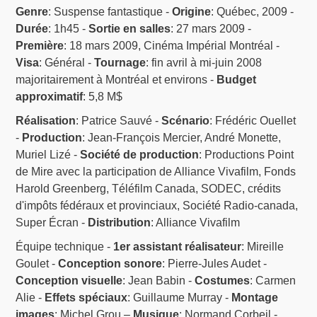
Genre
: Suspense fantastique -
Origine
: Québec, 2009 -
Durée
: 1h45 -
Sortie en salles
: 27 mars 2009 -
Première
: 18 mars 2009, Cinéma Impérial Montréal -
Visa
: Général -
Tournage
: fin avril à mi-juin 2008
majoritairement à Montréal et environs -
Budget
approximatif
: 5,8 M$
Réalisation
: Patrice Sauvé -
Scénario
: Frédéric Ouellet
-
Production
: Jean-François Mercier, André Monette,
Muriel Lizé -
Société de production
: Productions Point
de Mire avec la participation de Alliance Vivafilm, Fonds
Harold Greenberg, Téléfilm Canada, SODEC, crédits
d'impôts fédéraux et provinciaux, Société Radio-canada,
Super Écran -
Distribution
: Alliance Vivafilm
Équipe technique -
1er assistant réalisateur
: Mireille
Goulet -
Conception sonore
: Pierre-Jules Audet -
Conception visuelle
: Jean Babin -
Costumes
: Carmen
Alie -
Effets spéciaux
: Guillaume Murray -
Montage
images
: Michel Grou –
Musique
: Normand Corbeil -