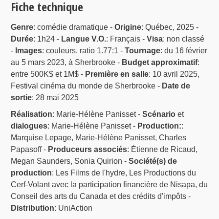
Fiche technique
Genre
: comédie dramatique -
Origine
: Québec, 2025 -
Durée
: 1h24 -
Langue V.O.
: Français -
Visa
: non classé
-
Images
: couleurs, ratio 1.77:1 -
Tournage
: du 16 février
au 5 mars 2023, à Sherbrooke -
Budget approximatif
:
entre 500K$ et 1M$ -
Première en salle
: 10 avril 2025,
Festival cinéma du monde de Sherbrooke -
Date de
sortie
: 28 mai 2025
Réalisation
: Marie-Hélène Panisset -
Scénario
et
dialogues
: Marie-Hélène Panisset -
Production:
:
Marquise Lepage, Marie-Hélène Panisset, Charles
Papasoff -
Produceurs associés
: Étienne de Ricaud,
Megan Saunders, Sonia Quirion -
Société(s) de
production
: Les Films de l'hydre, Les Productions du
Cerf-Volant avec la participation financière de Nisapa, du
Conseil des arts du Canada et des crédits d'impôts -
Distribution
: UniAction