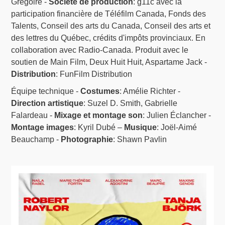
Grégoire -
Société de production
: g11c avec la
participation financière de Téléfilm Canada, Fonds des
Talents, Conseil des arts du Canada, Conseil des arts et
des lettres du Québec, crédits d'impôts provinciaux. En
collaboration avec Radio-Canada. Produit avec le
soutien de Main Film, Deux Huit Huit, Aspartame Jack -
Distribution
: FunFilm Distribution
Équipe technique -
Costumes
: Amélie Richter -
Direction artistique
: Suzel D. Smith, Gabrielle
Falardeau -
Mixage et montage son
: Julien Éclancher -
Montage images
: Kyril Dubé –
Musique
: Joël-Aimé
Beauchamp -
Photographie
: Shawn Pavlin