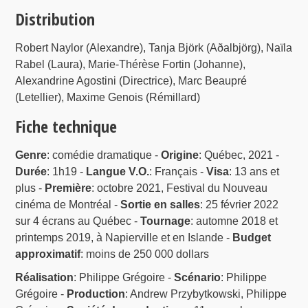
Distribution
Robert Naylor (Alexandre), Tanja Björk (Aðalbjörg), Naïla
Rabel (Laura), Marie-Thérèse Fortin (Johanne),
Alexandrine Agostini (Directrice), Marc Beaupré
(Letellier), Maxime Genois (Rémillard)
Fiche technique
Genre
: comédie dramatique -
Origine
: Québec, 2021 -
Durée
: 1h19 -
Langue V.O.
: Français -
Visa
: 13 ans et
plus -
Première
: octobre 2021, Festival du Nouveau
cinéma de Montréal -
Sortie en salles
: 25 février 2022
sur 4 écrans au Québec -
Tournage
: automne 2018 et
printemps 2019, à Napierville et en Islande -
Budget
approximatif
: moins de 250 000 dollars
Réalisation
: Philippe Grégoire -
Scénario
: Philippe
Grégoire -
Production
: Andrew Przybytkowski, Philippe