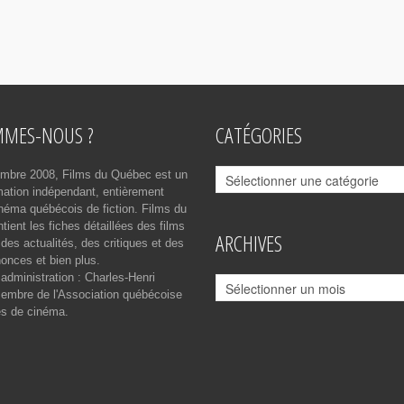
MMES-NOUS ?
CATÉGORIES
Catégories
mbre 2008, Films du Québec est un
rmation indépendant, entièrement
néma québécois de fiction. Films du
ient les fiches détaillées des films
ARCHIVES
des actualités, des critiques et des
onces et bien plus.
 administration : Charles-Henri
Archives
mbre de l'Association québécoise
es de cinéma.