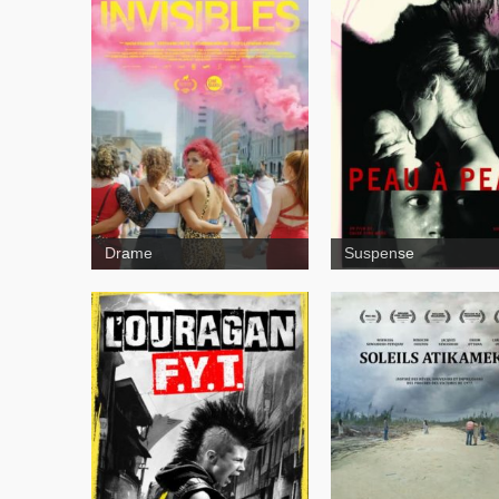
Dérive
Drame
Suspense
Avant les rues