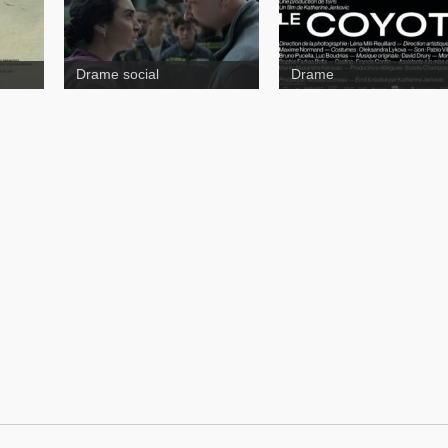
Drame social
Drame