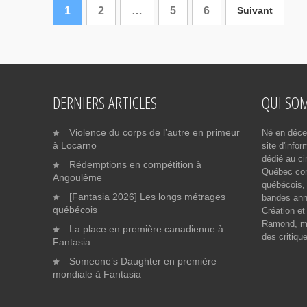
1
2
…
5
6
Suivant
DERNIERS ARTICLES
QUI SO
Violence du corps de l’autre en primeur
Né en déce
à Locarno
site d'info
dédié au ci
Rédemptions en compétition à
Québec cont
Angoulême
québécois, 
[Fantasia 2026] Les longs métrages
bandes ann
québécois
Création et
Ramond, me
La place en première canadienne à
des critiqu
Fantasia
Someone’s Daughter en première
mondiale à Fantasia