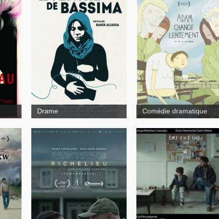
La vie magnifique sous
l’eau
Drame
Comédie dramatique
Les routes en février