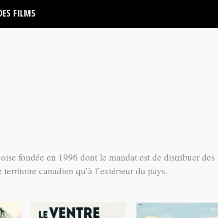
DES FILMS
ise fondée en 1996 dont le mandat est de distribuer des
e territoire canadien qu’à l’extérieur du pays.