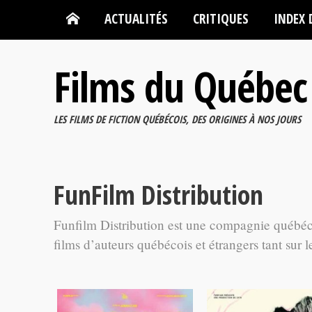
ACTUALITÉS
CRITIQUES
INDEX 
Films du Québec
LES FILMS DE FICTION QUÉBÉCOIS, DES ORIGINES À NOS JOURS
FunFilm Distribution
Funfilm Distribution est une compagnie québéco
films d’auteurs québécois et étrangers tant sur l