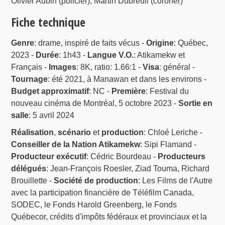
Olivier Aubin (policier), Martin Dubreuil (coroner)
Fiche technique
Genre
: drame, inspiré de faits vécus -
Origine
: Québec,
2023 -
Durée
: 1h43 -
Langue V.O.
: Atikamekw et
Français -
Images
: 8K, ratio: 1.66:1 -
Visa
: général -
Tournage
: été 2021, à Manawan et dans les environs -
Budget approximatif
: NC -
Première
: Festival du
nouveau cinéma de Montréal, 5 octobre 2023 -
Sortie en
salle
: 5 avril 2024
Réalisation
,
scénario
et
production
: Chloé Leriche -
Conseiller de la Nation Atikamekw
: Sipi Flamand -
Producteur exécutif
: Cédric Bourdeau -
Producteurs
délégués
: Jean-François Roesler, Ziad Touma, Richard
Brouillette -
Société de production
: Les Films de l'Autre
avec la participation financière de Téléfilm Canada,
SODEC, le Fonds Harold Greenberg, le Fonds
Québecor, crédits d'impôts fédéraux et provinciaux et la