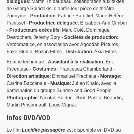
dialogues
: Martin Thibaudeau, collaboration aux textes
de George Spiridakis, d’après leur pièce de théâtre
éponyme -
Production
: Fabrice Barrilliet, Marie-Hélène
Panisset -
Productrice déléguée
: Elisabeth-Ann Gimber
-
Producteurs exécutifs
: Marc Côté, Dominique
Desrochers, Jeremy Spry -
Sociétés de production
:
Verbomatrice, en association avec Agoodah Pictures,
Fake Studio, Rozon Films -
Distribution
: Axia Films
Équipe technique -
Assistant à la réalisation
: Éric
Parenteau -
Costumes
: Francesca Chamberland -
Direction artistique
: Emmanuel Frechette -
Montage
:
Carrina Baccanale -
Musique
: Julien Knafo, avec la
participation du groupe Sunrise and Good People -
Photographie
: Nicolas Bolduc -
Son
: Pascal Beaudin,
Martin Pinsonnault, Louis Gignac
Infos DVD/VOD
Le film
Lucidité passagère
est disponible en DVD au