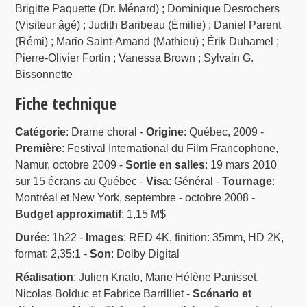
Brigitte Paquette (Dr. Ménard) ; Dominique Desrochers
(Visiteur âgé) ; Judith Baribeau (Émilie) ; Daniel Parent
(Rémi) ; Mario Saint-Amand (Mathieu) ; Érik Duhamel ;
Pierre-Olivier Fortin ; Vanessa Brown ; Sylvain G.
Bissonnette
Fiche technique
Catégorie
: Drame choral -
Origine
: Québec, 2009 -
Première
: Festival International du Film Francophone,
Namur, octobre 2009 -
Sortie en salles
: 19 mars 2010
sur 15 écrans au Québec -
Visa
: Général -
Tournage
:
Montréal et New York, septembre - octobre 2008 -
Budget approximatif
: 1,15 M$
Durée
: 1h22 -
Images
: RED 4K, finition: 35mm, HD 2K,
format: 2,35:1 -
Son
: Dolby Digital
Réalisation
: Julien Knafo, Marie Hélène Panisset,
Nicolas Bolduc et Fabrice Barrilliet -
Scénario et