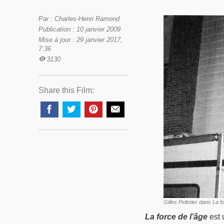
Par : Charles-Henri Ramond
Publication : 10 janvier 2009
Mise à jour : 29 janvier 2017,
7:36
3130
Share this Film:
Gilles Pelletier dans
La f
La force de l’âge
est 