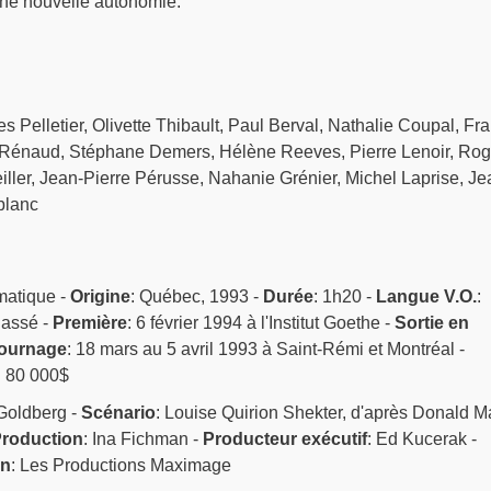
ne nouvelle autonomie.
es Pelletier, Olivette Thibault, Paul Berval, Nathalie Coupal, Fr
 Rénaud, Stéphane Demers, Hélène Reeves, Pierre Lenoir, Rog
ller, Jean-Pierre Pérusse, Nahanie Grénier, Michel Laprise, Je
blanc
matique -
Origine
: Québec, 1993 -
Durée
: 1h20 -
Langue V.O.
:
lassé -
Première
: 6 février 1994 à l'Institut Goethe -
Sortie en
ournage
: 18 mars au 5 avril 1993 à Saint-Rémi et Montréal -
: 80 000$
Goldberg -
Scénario
: Louise Quirion Shekter, d'après Donald Ma
roduction
: Ina Fichman -
Producteur exécutif
: Ed Kucerak -
on
: Les Productions Maximage