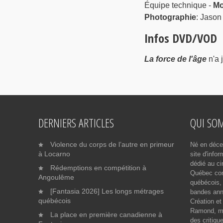
Équipe technique -
Mo
Photographie
: Jason
Infos DVD/VOD
La force de l'âge
n'a 
DERNIERS ARTICLES
QUI SO
Violence du corps de l’autre en primeur
Né en déce
à Locarno
site d'info
dédié au ci
Rédemptions en compétition à
Québec cont
Angoulême
québécois, 
[Fantasia 2026] Les longs métrages
bandes ann
québécois
Création et
Ramond, me
La place en première canadienne à
des critiqu