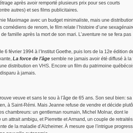
étrage après avoir remporté plusieurs prix pour ses courts
 entre autres) et ses films publicitaires.
nie Maximage avec un budget minimaliste, mais une distributio
comédiens de renom, le film relate l’histoire d’une sexagénair
de famille après la mort de son mari. L’aventure ne se fera pas
 6 février 1994 à l’Institut Goethe, puis lors de la 12e édition d
vante,
La force de l’âge
semble ne jamais avoir été diffusé à la 
aucune distribution en VHS. Encore un film du patrimoine québécoi
 disparu à jamais.
ouve veuve et sans le sou à l'âge de 65 ans. Son seul bien: sa
ien, à Saint-Rémi. Mais Jeanne refuse de vendre et décide plutô
des chambreurs: un gentleman roumain, Michel Molnar, dont le
un attrait ambigu, et Pierrette et Armand, un couple de retraités
inte de la maladie d'Alzheimer. À mesure que l'intrigue progress