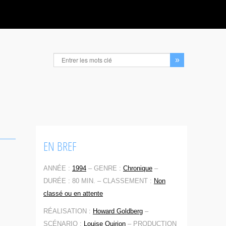
EN BREF
ANNÉE :
1994
–
GENRE :
Chronique
–
DURÉE : 80 MIN. –
CLASSEMENT :
Non
classé ou en attente
RÉALISATION :
Howard Goldberg
–
SCÉNARIO :
Louise Quirion
–
PRODUCTION