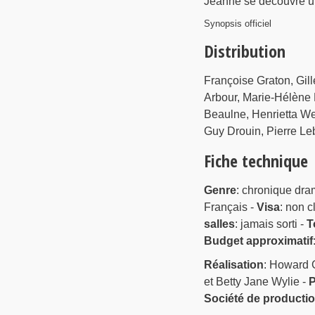
Jeanne se découvre u
Synopsis officiel
Distribution
Françoise Graton, Gill
Arbour, Marie-Hélène
Beaulne, Henrietta Wei
Guy Drouin, Pierre Le
Fiche technique
Genre
: chronique dra
Français -
Visa
: non c
salles
: jamais sorti -
T
Budget approximatif
Réalisation
: Howard 
et Betty Jane Wylie -
P
Société de producti