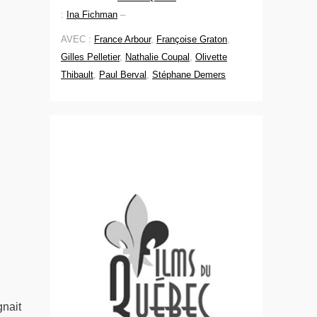
:
Ina Fichman
–
AVEC :
France Arbour
,
Françoise Graton
,
Gilles Pelletier
,
Nathalie Coupal
,
Olivette
Thibault
,
Paul Berval
,
Stéphane Demers
gnait