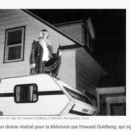
orce de l’âge
de Howard Goldberg (Collection filmsquebec.com).
un drame réalisé pour la télévision par Howard Goldberg, qui si