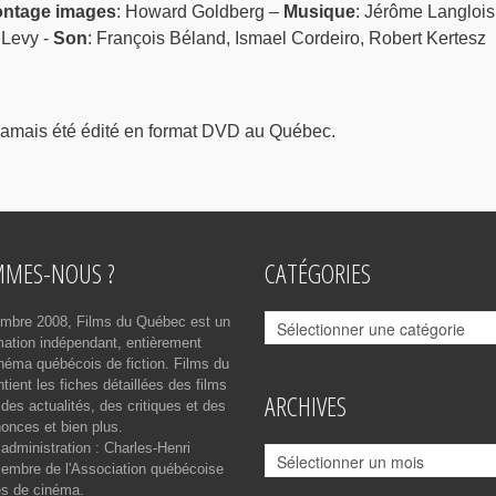
ntage images
: Howard Goldberg –
Musique
: Jérôme Langlois
 Levy -
Son
: François Béland, Ismael Cordeiro, Robert Kertesz
jamais été édité en format DVD au Québec.
MMES-NOUS ?
CATÉGORIES
Catégories
mbre 2008, Films du Québec est un
rmation indépendant, entièrement
néma québécois de fiction. Films du
ient les fiches détaillées des films
ARCHIVES
des actualités, des critiques et des
onces et bien plus.
 administration : Charles-Henri
Archives
mbre de l'Association québécoise
es de cinéma.