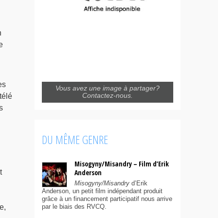
n
e
es
Vous avez une image à partager?
Contactez-nous.
télé
s
DU MÊME GENRE
Misogyny/Misandry – Film d’Erik
Anderson
t
Misogyny/Misandry
d’Erik
Anderson, un petit film indépendant produit
grâce à un financement participatif nous arrive
par le biais des RVCQ.
e,