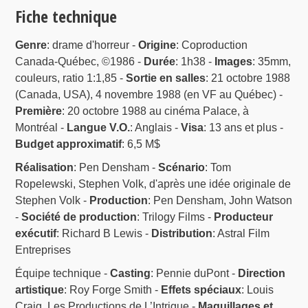
Fiche technique
Genre
: drame d'horreur -
Origine
: Coproduction
Canada-Québec, ©1986 -
Durée
: 1h38 -
Images
: 35mm,
couleurs, ratio 1:1,85 -
Sortie en salles
: 21 octobre 1988
(Canada, USA), 4 novembre 1988 (en VF au Québec) -
Première
: 20 octobre 1988 au cinéma Palace, à
Montréal -
Langue V.O.
: Anglais -
Visa
: 13 ans et plus -
Budget approximatif
: 6,5 M$
Réalisation
: Pen Densham -
Scénario
: Tom
Ropelewski, Stephen Volk, d'après une idée originale de
Stephen Volk -
Production
: Pen Densham, John Watson
-
Société de production
: Trilogy Films -
Producteur
exécutif
: Richard B Lewis -
Distribution
: Astral Film
Entreprises
Équipe technique -
Casting
: Pennie duPont -
Direction
artistique
: Roy Forge Smith -
Effets spéciaux
: Louis
Craig, Les Productions de L’Intrigue -
Maquillages et