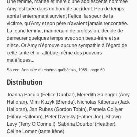
Une femme, mariée et mère d'une adolescente nommée
Amy, est tuée dans un horrible accident. Peu de temps
après l'enterrement survient Felice, la soeur de la
victime, qu'Amy et son père n'avaient jamais rencontrée.
La jeune femme, mannequin de profession, décide de
demeurer quelques temps avec son beau-frère et sa
nièce. Or Amy n'éprouve aucune sympathie à l'égard de
cette tante et lui attribue même des pouvoirs
maléfiques...
Source: Annuaire du cinéma québécois, 1988 - page 69
Distribution
Joanna Pacula (Felice Dunbar), Meredith Salenger (Amy
Halloran), Mimi Kuzyk (Brenda), Nicholas Kilbertus (Jack
Halloran), Jan Rubes (Gordon Tobin), Pamela Collyer
(Hilary Halloran), Peter Dvorsky (Father Joe), Shawn
Levy (Terry O’Connell), Sabrina Dourbof (Heather),
Céline Lomez (tante Irène)