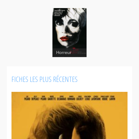
Le baiser
Il
Horreur
bacio del
terrore
El
beso
FICHES LES PLUS RÉCENTES
The
Kiss