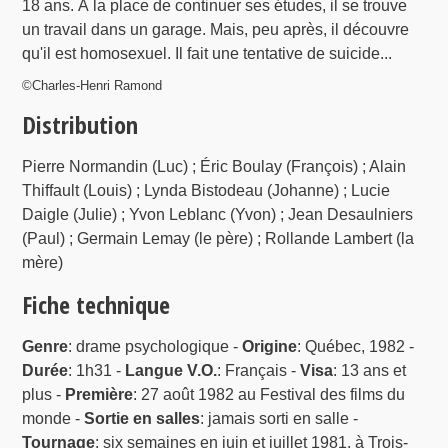
18 ans. À la place de continuer ses études, il se trouve
un travail dans un garage. Mais, peu après, il découvre
qu'il est homosexuel. Il fait une tentative de suicide...
©Charles-Henri Ramond
Distribution
Pierre Normandin (Luc) ; Éric Boulay (François) ; Alain
Thiffault (Louis) ; Lynda Bistodeau (Johanne) ; Lucie
Daigle (Julie) ; Yvon Leblanc (Yvon) ; Jean Desaulniers
(Paul) ; Germain Lemay (le père) ; Rollande Lambert (la
mère)
Fiche technique
Genre
: drame psychologique -
Origine
: Québec, 1982 -
Durée
: 1h31 -
Langue V.O.
: Français -
Visa
: 13 ans et
plus -
Première
: 27 août 1982 au Festival des films du
monde -
Sortie en salles
: jamais sorti en salle -
Tournage
: six semaines en juin et juillet 1981, à Trois-