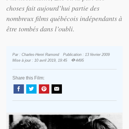
choses
fait aujourd’hui partie des
nombreux films québécois indépendants à
être tombés dans l’oubli.
Par : Charles-Henri Ramond
Publication : 13 février 2009
Mise à jour : 10 avril 2019, 19:45
4495
Share this Film: