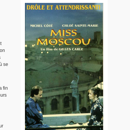
t
ion
s
ù se
 fin
urs
ur