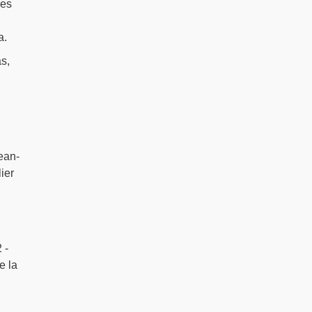
ses
a.
as,
ean-
ier
 -
e la