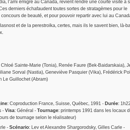
ia, l’ami émigré au Canada, revient rendre une courte visite à 
Ces derniers échafaudent toutes sortes de stratagèmes pour le
n concours de beauté, et pour pouvoir repartir avec lui au Canad
asnost et de la perestroïka, certes, mais ils le savent bien, là-b
x.
, Chloé Sainte-Marie (Tonia), Renée Faure (Bek-Baidarskaia), J
Liliane Sorval (Nastia), Geneviève Pasquier (Vika), Frédérick Pol
n Le Guillochet (Abram)
gine
: Coproduction France, Suisse, Québec, 1991 -
Durée
: 1h22
s -
Visa
: Général -
Tournage
: printemps 1991 dans les locaux d
ours de tournage selon le réalisateur)
rle -
Scénario
: Lev et Alexandre Shargorodsky, Gilles Carle -