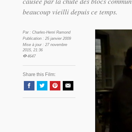
causée par la chute des blocs communis
beaucoup vieilli depuis ce temps.
Par : Charles-Henri Ramond
Publication : 25 janvier 2009
Mise à jour : 27 novembre
2015, 21:36
4647
Share this Film: