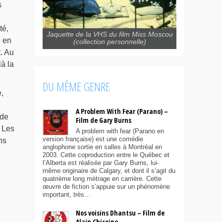
s
té,
Jaquette de la VHS du film Miss Moscou
e en
(collection personnelle)
t. Au
à la
DU MÊME GENRE
,
A Problem With Fear (Parano) –
ode
Film de Gary Burns
 Les
A problem with fear (Parano en
version française) est une comédie
ns
anglophone sortie en salles à Montréal en
2003. Cette coproduction entre le Québec et
l’Alberta est réalisée par Gary Burns, lui-
même originaire de Calgary, et dont il s’agit du
quatrième long métrage en carrière. Cette
œuvre de fiction s’appuie sur un phénomène
important, très…
Nos voisins Dhantsu – Film de
Alain Chicoine