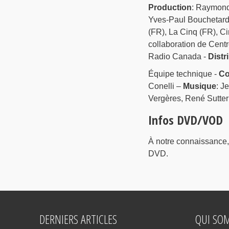
Production
: Raymond
Yves-Paul Bouchetard
(FR), La Cinq (FR), C
collaboration de Cent
Radio Canada -
Distr
Équipe technique -
Co
Conelli –
Musique
: J
Vergères, René Sutter
Infos DVD/VOD
À notre connaissance,
DVD.
DERNIERS ARTICLES
QUI SO