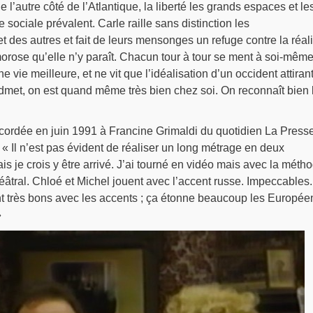
e l’autre côté de l’Atlantique, la liberté les grands espaces et le
e sociale prévalent. Carle raille sans distinction les
et des autres et fait de leurs mensonges un refuge contre la réali
orose qu’elle n’y paraît. Chacun tour à tour se ment à soi-mêm
e vie meilleure, et ne vit que l’idéalisation d’un occident attiran
’admet, on est quand même très bien chez soi. On reconnaît bien l
ordée en juin 1991 à Francine Grimaldi du quotidien La Presse
: « Il n’est pas évident de réaliser un long métrage en deux
s je crois y être arrivé. J’ai tourné en vidéo mais avec la méth
âtral. Chloé et Michel jouent avec l’accent russe. Impeccables.
t très bons avec les accents ; ça étonne beaucoup les Europée
»