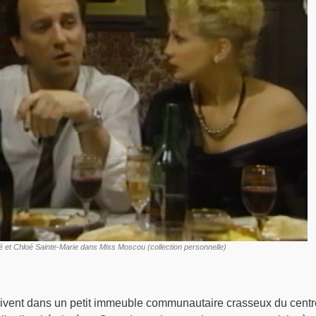
é et Chloé Sainte-Marie dans Miss Moscou (collection personnelle)
ivent dans un petit immeuble communautaire crasseux du centr