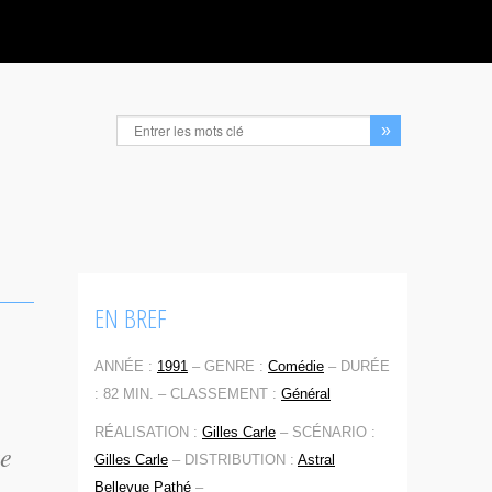
EN BREF
ANNÉE :
1991
–
GENRE :
Comédie
–
DURÉE
: 82 MIN. –
CLASSEMENT :
Général
RÉALISATION :
Gilles Carle
–
SCÉNARIO :
te
Gilles Carle
–
DISTRIBUTION :
Astral
Bellevue Pathé
–