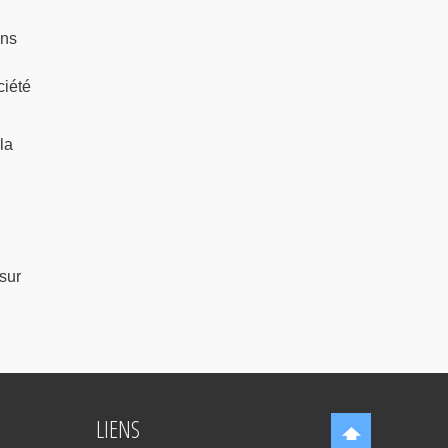
ons
ciété
la
sur
LIENS