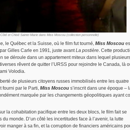
l Côté et Chloé Sainte-Marie dans Miss Moscou (collection personnelle)
, le Québec et la Suisse, où le film fut tourné,
Miss Moscou
es
par Gilles Carle en 1991, juste avant
La postière
. Cette product
ion se déroule dans un appartement miteux dans lequel plusieur
iverses rêvent de quitter l’URSS pour rejoindre le Canada, là o
 ami Volodia.
iberté de plusieurs citoyens russes immobilisés entre les quatre
fourni par le Parti,
Miss Moscou
s’inscrit dans une époque – la
ondément marquée par les changements géopolitiques ayant co
ur la cohabitation pacifique entre les deux blocs, le film fait se
 du monde. D’un côté les incertitudes face à l’avenir, la lutte
r manger à sa fin, et la corruption de financiers américains po