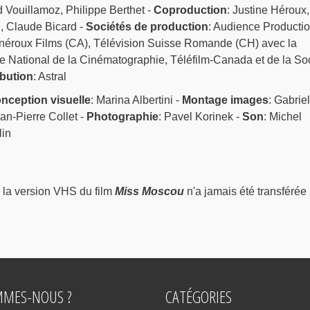
 Vouillamoz, Philippe Berthet -
Coproduction
: Justine Héroux,
, Claude Bicard -
Sociétés de production
: Audience Producti
inéroux Films (CA), Télévision Suisse Romande (CH) avec la
re National de la Cinématographie, Téléfilm-Canada et de la So
ibution
: Astral
nception visuelle
: Marina Albertini -
Montage images
: Gabriel
ean-Pierre Collet -
Photographie
: Pavel Korinek -
Son
: Michel
lin
 la version VHS du film
Miss Moscou
n'a jamais été transférée 
MMES-NOUS ?
CATÉGORIES