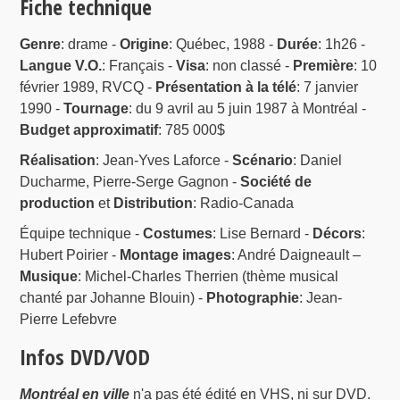
Fiche technique
Genre
: drame -
Origine
: Québec, 1988 -
Durée
: 1h26 -
Langue V.O.
: Français -
Visa
: non classé -
Première
: 10
février 1989, RVCQ -
Présentation à la télé
: 7 janvier
1990 -
Tournage
: du 9 avril au 5 juin 1987 à Montréal -
Budget approximatif
: 785 000$
Réalisation
: Jean-Yves Laforce -
Scénario
: Daniel
Ducharme, Pierre-Serge Gagnon -
Société de
production
et
Distribution
: Radio-Canada
Équipe technique -
Costumes
: Lise Bernard -
Décors
:
Hubert Poirier -
Montage images
: André Daigneault –
Musique
: Michel-Charles Therrien (thème musical
chanté par Johanne Blouin) -
Photographie
: Jean-
Pierre Lefebvre
Infos DVD/VOD
Montréal en ville
n'a pas été édité en VHS, ni sur DVD.