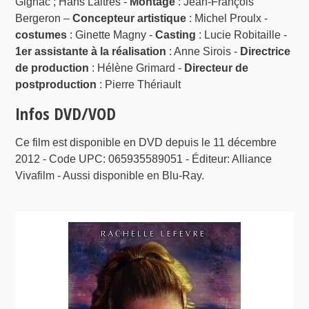
Gignac ; Hans Laitres -
Montage
: Jean-François
Bergeron –
Concepteur artistique
: Michel Proulx -
costumes
: Ginette Magny -
Casting
: Lucie Robitaille -
1er assistante à la réalisation
: Anne Sirois -
Directrice
de production
: Hélène Grimard -
Directeur de
postproduction
: Pierre Thériault
Infos DVD/VOD
Ce film est disponible en DVD depuis le 11 décembre
2012 - Code UPC: 065935589051 - Éditeur: Alliance
Vivafilm - Aussi disponible en Blu-Ray.