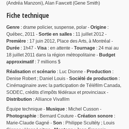
(Andréa Manzoni), Alan Fawcett (Gene Smith)
Fiche technique
Genre
: drame policier, suspense, polar -
Origine
:
Québec, 2011 -
Sortie en salles
: 11 juillet 2012 -
Première
: 17 juin 2012, Place des Arts, à Montréal -
Durée
: 1h47 -
Visa
: en attente -
Tournage
: 24 mai au
18 juillet 2011 dans la région métropolitaine -
Budget
approximatif
: 7 millions $
Réalisation
et
scénario
: Luc Dionne -
Production
:
Denise Robert ; Daniel Louis -
Société de production
:
Cinémaginaire avec la participation de Téléfilm Canada,
SODEC, crédits d'impôts fédéraux et provinciaux -
Distribution
: Alliance Vivafilm
Équipe technique -
Musique
: Michel Cusson -
Photographie
: Bernard Couture -
Création sonore
:
Marie-Claude Gagné -
Son
: Philippe Scultéty ; Louis