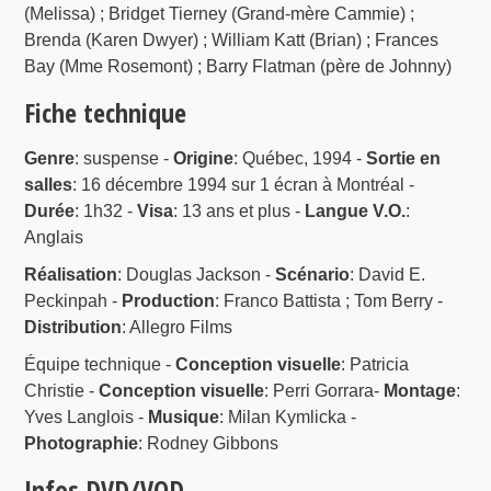
(Melissa) ; Bridget Tierney (Grand-mère Cammie) ;
Brenda (Karen Dwyer) ; William Katt (Brian) ; Frances
Bay (Mme Rosemont) ; Barry Flatman (père de Johnny)
Fiche technique
Genre
: suspense -
Origine
: Québec, 1994 -
Sortie en
salles
: 16 décembre 1994 sur 1 écran à Montréal -
Durée
: 1h32 -
Visa
: 13 ans et plus -
Langue V.O.
:
Anglais
Réalisation
: Douglas Jackson -
Scénario
: David E.
Peckinpah -
Production
: Franco Battista ; Tom Berry -
Distribution
: Allegro Films
Équipe technique -
Conception visuelle
: Patricia
Christie -
Conception visuelle
: Perri Gorrara-
Montage
:
Yves Langlois -
Musique
: Milan Kymlicka -
Photographie
: Rodney Gibbons
Infos DVD/VOD