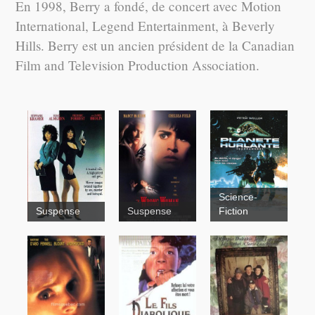
En 1998, Berry a fondé, de concert avec Motion
International, Legend Entertainment, à Beverly
Hills. Berry est un ancien président de la Canadian
Film and Television Production Association.
Science-
Twin Sisters
Screamers
Suspense
Suspense
Fiction
Ma
soeur, mon
ennemie
The
Wrong
Woman