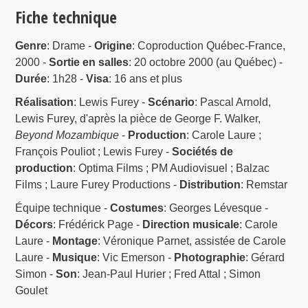
Fiche technique
Genre
: Drame -
Origine
: Coproduction Québec-France,
2000 -
Sortie en salles
: 20 octobre 2000 (au Québec) -
Durée
: 1h28 -
Visa
: 16 ans et plus
Réalisation
: Lewis Furey -
Scénario
: Pascal Arnold,
Lewis Furey, d'après la pièce de George F. Walker,
Beyond Mozambique
-
Production
: Carole Laure ;
François Pouliot ; Lewis Furey -
Sociétés de
production
: Optima Films ; PM Audiovisuel ; Balzac
Films ; Laure Furey Productions -
Distribution
: Remstar
Équipe technique -
Costumes
: Georges Lévesque -
Décors
: Frédérick Page -
Direction musicale
: Carole
Laure -
Montage
: Véronique Parnet, assistée de Carole
Laure -
Musique
: Vic Emerson -
Photographie
: Gérard
Simon -
Son
: Jean-Paul Hurier ; Fred Attal ; Simon
Goulet