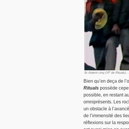
Ils étaient cinq (VF de Rituals)
Bien qu’en deça de l’
Rituals
possède cepend
possible, en restant a
omniprésents. Les roch
un obstacle à l’avanc
de l’immensité des lie
réflexions sur la respo