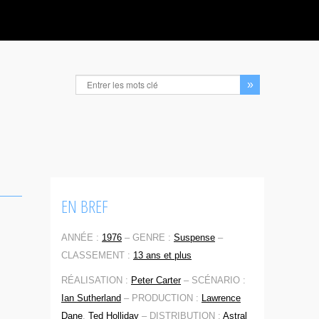
EN BREF
ANNÉE :
1976
–
GENRE :
Suspense
–
CLASSEMENT :
13 ans et plus
RÉALISATION :
Peter Carter
–
SCÉNARIO :
Ian Sutherland
–
PRODUCTION :
Lawrence
Dane
,
Ted Holliday
–
DISTRIBUTION :
Astral