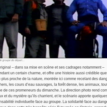
 : le groupe de départ…
original – dans sa mise en scène et ses cadrages notamment –
ant un certain charme, et offre une histoire aussi crédible que
u plus proche de la nature, montrée ici comme recelant des dan
ers, les cours d’eau sauvages, la forêt dense, les animaux, tout
ée de ces promeneurs du dimanche. La direction photo rend co
ux et du mystère qu’ils charrient, et le scénario apporte quelque
nsabilité individuelle face au groupe. La solidarité face au dang