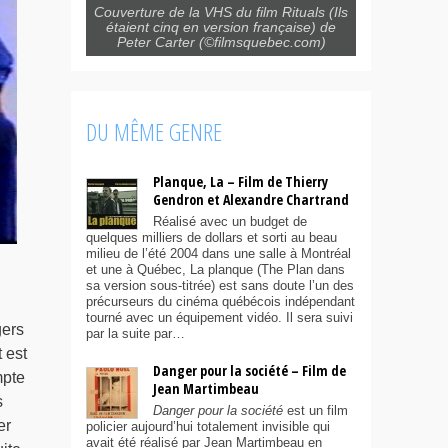
Couverture de la VHS du film Rituals (Ils
étaient cinq en version française) de
Peter Carter (©filmsquebec.com)
DU MÊME GENRE
Planque, La – Film de Thierry
Gendron et Alexandre Chartrand
Réalisé avec un budget de
quelques milliers de dollars et sorti au beau
milieu de l’été 2004 dans une salle à Montréal
et une à Québec, La planque (The Plan dans
sa version sous-titrée) est sans doute l’un des
précurseurs du cinéma québécois indépendant
tourné avec un équipement vidéo. Il sera suivi
gers
par la suite par…
 est
Danger pour la société – Film de
mpte
Jean Martimbeau
s
Danger pour la société
est un film
er
policier aujourd’hui totalement invisible qui
avait été réalisé par Jean Martimbeau en