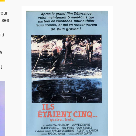
reur
e ses
nd
é
t