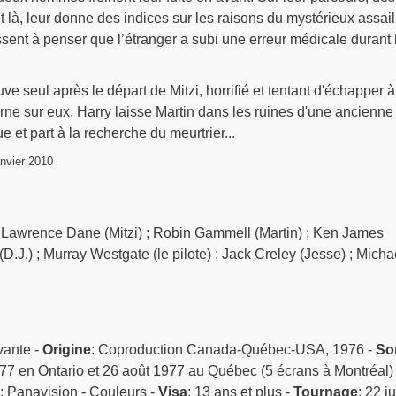
 là, leur donne des indices sur les raisons du mystérieux assail
sent à penser que l’étranger a subi une erreur médicale durant 
uve seul après le départ de Mitzi, horrifié et tentant d'échapper à
rne sur eux. Harry laisse Martin dans les ruines d'une ancienne
e et part à la recherche du meurtrier...
nvier 2010
; Lawrence Dane (Mitzi) ; Robin Gammell (Martin) ; Ken James
D.J.) ; Murray Westgate (le pilote) ; Jack Creley (Jesse) ; Micha
vante -
Origine
: Coproduction Canada-Québec-USA, 1976 -
Sor
1977 en Ontario et 26 août 1977 au Québec (5 écrans à Montréal) 
: Panavision - Couleurs -
Visa
: 13 ans et plus -
Tournage
: 22 j