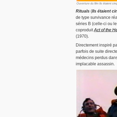
Ouverture du film Ils étaient c
Rituals
(
Ils étaient ci
de type survivance ré
séries B (celle-ci ou l
coproduit
Act of the H
(1970).
Directement inspiré p
parfois de suite directe
médecins perdus dans un
implacable assassin.