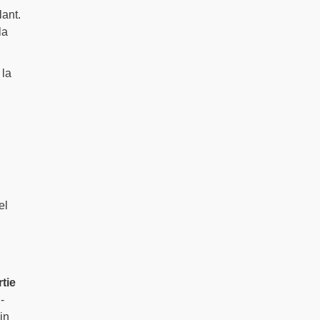
lant.
la
 la
el
tie
-
uin