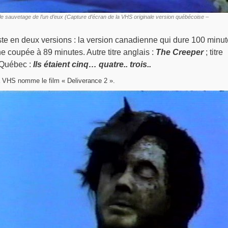
 : le sauvetage de l’un d’eux (Capture d’écran de la VHS originale version québécoise –
iste en deux versions : la version canadienne qui dure 100 minu
ne coupée à 89 minutes. Autre titre anglais :
The Creeper
; titre
u Québec :
Ils étaient cinq… quatre.. trois..
la VHS nomme le film « Deliverance 2 ».