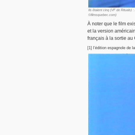
Ils étaient cinq (VF de Rituals)
©filmsquebec.com)
À noter que le film ex
et la version américai
français à la sortie a
[1] l’édition espagnole de 