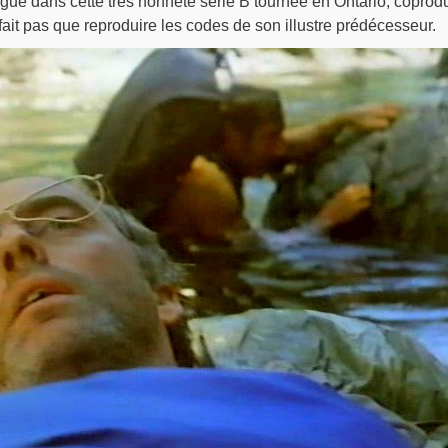
gue dans cette très honnête série B tournée en Ontario, coprodu
fait pas que reproduire les codes de son illustre prédécesseur.