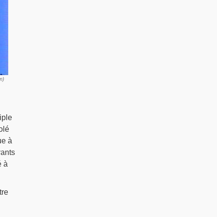
m)
iple
olé
ue à
vants
é à
tre