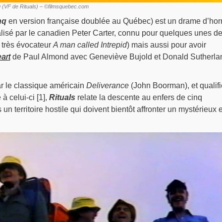
inq (VF de Rituals) – ©filmsquebec.com
nq
en version française doublée au Québec) est un drame d’hor
alisé par le canadien Peter Carter, connu pour quelques unes d
e très évocateur
A man called Intrepid
) mais aussi pour avoir
eart
de Paul Almond avec Geneviève Bujold et Donald Sutherla
ar le classique américain
Deliverance
(John Boorman), et qualifi
 à celui-ci [1],
Rituals
relate la descente au enfers de cinq
 territoire hostile qui doivent bientôt affronter un mystérieux e