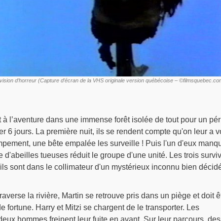
 : vision d’horreur (Capture d’écran de la VHS originale version québécoise – ©filmsquebec.co
à l’aventure dans une immense forêt isolée de tout pour un pér
r 6 jours. La première nuit, ils se rendent compte qu'on leur a v
mpement, une bête empalée les surveille ! Puis l'un d'eux manq
ue d'abeilles tueuses réduit le groupe d'une unité. Les trois survi
ls sont dans le collimateur d'un mystérieux inconnu bien décid
traverse la rivière, Martin se retrouve pris dans un piège et doit ê
e fortune. Harry et Mitzi se chargent de le transporter. Les
deux hommes freinent leur fuite en avant. Sur leur parcours, des