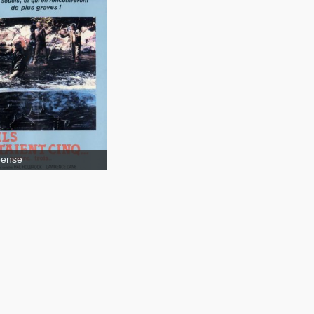
als
Ils étaient cinq
pense