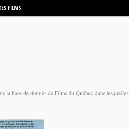
DES FILMS
ans la base de donnés de Films du Québec dans lesquelles