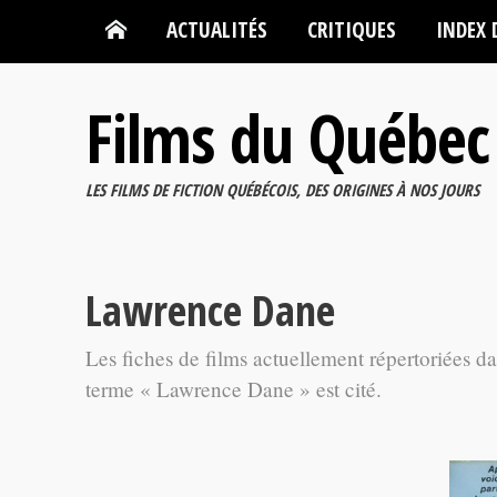
ACTUALITÉS
CRITIQUES
INDEX 
Films du Québec
LES FILMS DE FICTION QUÉBÉCOIS, DES ORIGINES À NOS JOURS
Lawrence Dane
Les fiches de films actuellement répertoriées d
terme « Lawrence Dane » est cité.