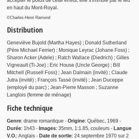
accepter le poids de cette erreur, elle s'immole par le feu
en haut du Mont-Royal.
©Charles-Henri Ramond
Distribution
Geneviève Bujold (Martha Hayes) ; Donald Sutherland
(Père Michael Ferrier) ; Monique Leyrac (Johane Foss) ;
Sharon Acker (Adele) ; Ratch Wallace (Diedrich) ; Gilles
Vigneault (Ti-Joe) ; Eric House (Uncle George) ; Bill
Mitchell (Russell Foss) ; Jean Dalmain (invité) ; Claude
Jutra (invité) ; François Tassé (invité) ; Jean Duceppe
(employé du parc) ; Jean-Pierre Masson ; Suzanne
Langlois (femme de ménage)
Fiche technique
Genre
: drame romantique -
Origine
: Québec, 1969 -
Durée
: 1h43 -
Images
: 35mm, 1:1.85, couleurs -
Langue
V.O.
: Anglais -
Date de sortie
: 24 septembre 1970 sur 2